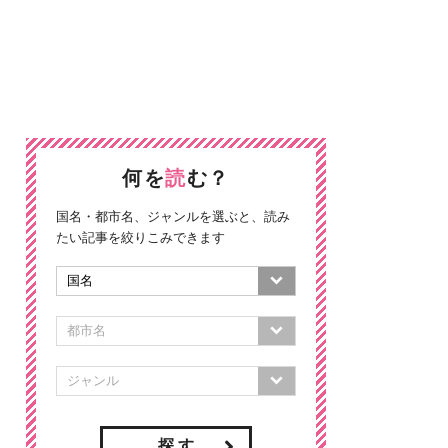
何を
読
む？
国名・都市名、ジャンルを選ぶと、読み
たい記事を絞りこみできます
探 す