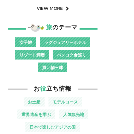
VIEW MORE
旅
のテーマ
女子旅
ラグジュアリーホテル
リゾート満喫
バンコク食巡り
買い物三昧
お
役
立ち情報
お土産
モデルコース
世界遺産を学ぶ
人気観光地
日本で楽しむアジアの国