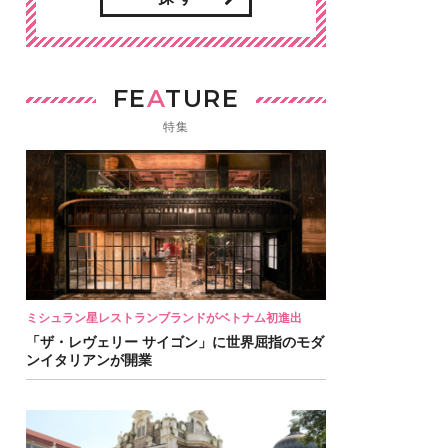
FE
A
TURE
特集
ミシュラン星レストランブランドがベトナム初進出
「ザ・レヴェリー サイゴン」に世界屈指のモダ
ンイタリアンが開業