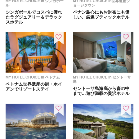
MY HOTEL CHOICE in シンガポー
MY HOTEL CHOICE in世界遺産ジ
ル
ョージタウン
シンガポールでコスパに優れ
ペナン島心にもお財布にも優
たラグジュアリー＆デラック
しい、厳選ブティックホテル
スホテル
MY HOTEL CHOICE in ベトナム
MY HOTEL CHOICE in セントーサ
島
ベトナム世界遺産の街・ホイ
セントーサ島海底から森の中
アンでリゾートステイ
まで…遊び満載の贅沢ホテル