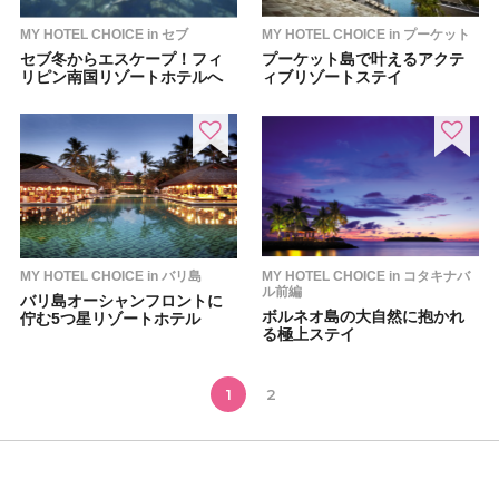
MY HOTEL CHOICE in セブ
MY HOTEL CHOICE in プーケット
セブ冬からエスケープ！フィ
プーケット島で叶えるアクテ
リピン南国リゾートホテルへ
ィブリゾートステイ
MY HOTEL CHOICE in バリ島
MY HOTEL CHOICE in コタキナバ
ル前編
バリ島オーシャンフロントに
ボルネオ島の大自然に抱かれ
佇む5つ星リゾートホテル
る極上ステイ
1
2