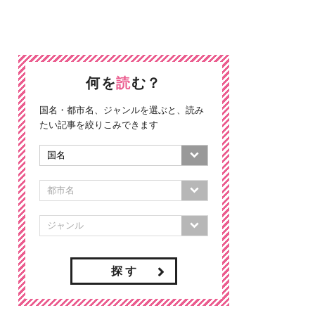
何を
読
む？
国名・都市名、ジャンルを選ぶと、読み
たい記事を絞りこみできます
探 す