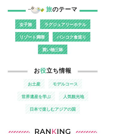
旅
のテーマ
女子旅
ラグジュアリーホテル
リゾート満喫
バンコク食巡り
買い物三昧
お
役
立ち情報
お土産
モデルコース
世界遺産を学ぶ
人気観光地
日本で楽しむアジアの国
RAN
K
ING