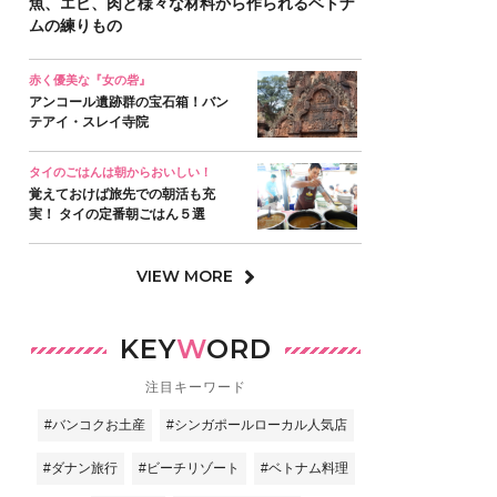
魚、エビ、肉と様々な材料から作られるベトナ
ムの練りもの
赤く優美な『女の砦』
アンコール遺跡群の宝石箱！バン
テアイ・スレイ寺院
タイのごはんは朝からおいしい！
覚えておけば旅先での朝活も充
実！ タイの定番朝ごはん５選
VIEW MORE
KEY
W
ORD
注目キーワード
#バンコクお土産
#シンガポールローカル人気店
#ダナン旅行
#ビーチリゾート
#ベトナム料理