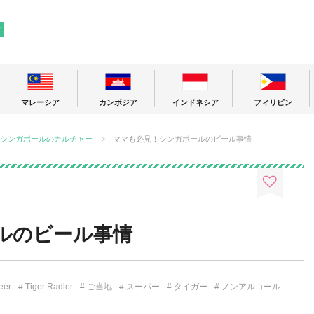
! 東南アジアの今が分かる旅の情報サイト
ア
マレーシア
カンボジア
インドネシア
フィリピン
シンガポールのカルチャー
ママも必見！シンガポールのビール事情
ルのビール事情
eer
Tiger Radler
ご当地
スーパー
タイガー
ノンアルコール