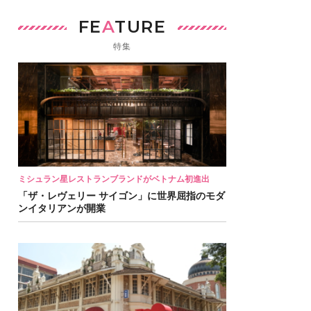
FE
A
TURE
特集
ミシュラン星レストランブランドがベトナム初進出
「ザ・レヴェリー サイゴン」に世界屈指のモダ
ンイタリアンが開業