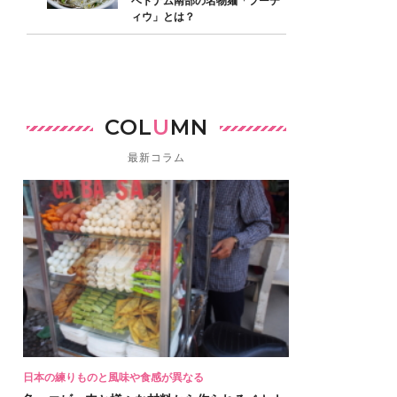
ベトナム南部の名物麺「フーテ
ィウ」とは？
COL
U
MN
最新コラム
日本の練りものと風味や食感が異なる