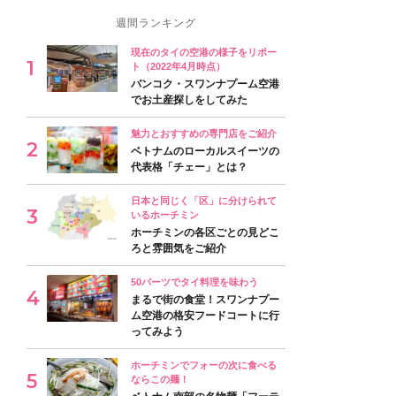
週間ランキング
現在のタイの空港の様子をリポー
ト（2022年4月時点）
バンコク・スワンナプーム空港
でお土産探しをしてみた
魅力とおすすめの専門店をご紹介
ベトナムのローカルスイーツの
代表格「チェー」とは？
日本と同じく「区」に分けられて
いるホーチミン
ホーチミンの各区ごとの見どこ
ろと雰囲気をご紹介
50バーツでタイ料理を味わう
まるで街の食堂！スワンナプー
ム空港の格安フードコートに行
ってみよう
ホーチミンでフォーの次に食べる
ならこの麺！