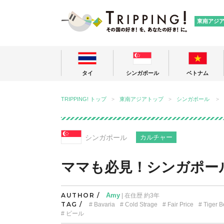
TRIPPING
東南アジ
タイ
シンガポール
ベトナム
TRIPPING! トップ
東南アジアトップ
シンガポール
シンガポール
カルチャー
ママも必見！シンガポー
AUTHOR /
Amy
| 在住歴 約3年
TAG /
Bavaria
Cold Strage
Fair Price
Tiger B
ビール