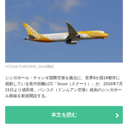
©Charie FURUSHO_Scoot機影
シンガポール・チャンギ国際空港を拠点に、世界8か国18都市に
就航している長中距離LCC「
Scoot（スクート）
」が、2016年7月
21日より成田発、バンコク（ドンムアン空港）経由のシンガポー
ル路線を新規開設する。
本文を読む