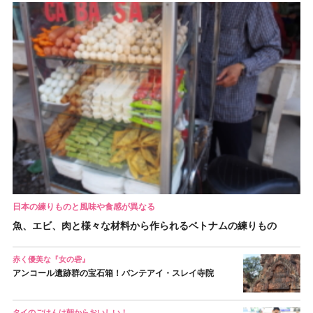
日本の練りものと風味や食感が異なる
魚、エビ、肉と様々な材料から作られるベトナムの練りもの
赤く優美な『女の砦』
アンコール遺跡群の宝石箱！バンテアイ・スレイ寺院
タイのごはんは朝からおいしい！