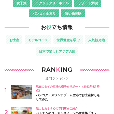
女子旅
ラグジュアリーホテル
リゾート満喫
バンコク食巡り
買い物三昧
お
役
立ち情報
お土産
モデルコース
世界遺産を学ぶ
人気観光地
日本で楽しむアジアの国
RAN
K
ING
週間ランキング
現在のタイの空港の様子をリポート（2022年4月時
点）
バンコク・スワンナプーム空港でお土産探しを
してみた
魅力とおすすめの専門店をご紹介
ベトナムのローカルスイーツの代表格「チェ