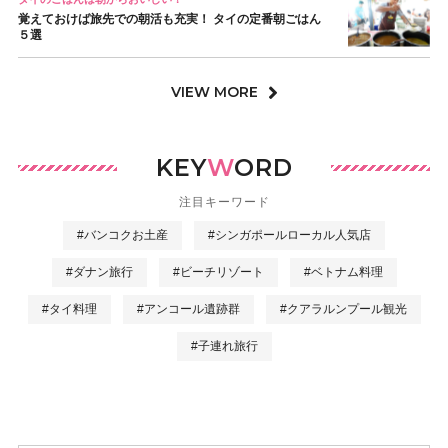
覚えておけば旅先での朝活も充実！ タイの定番朝ごはん
５選
VIEW MORE
KEY
W
ORD
注目キーワード
#バンコクお土産
#シンガポールローカル人気店
#ダナン旅行
#ビーチリゾート
#ベトナム料理
#タイ料理
#アンコール遺跡群
#クアラルンプール観光
#子連れ旅行