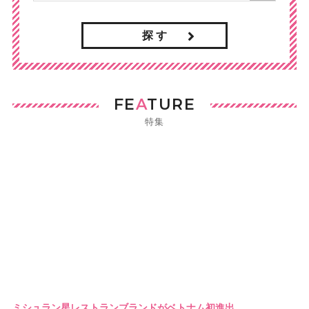
探 す
FE
A
TURE
特集
ミシュラン星レストランブランドがベトナム初進出