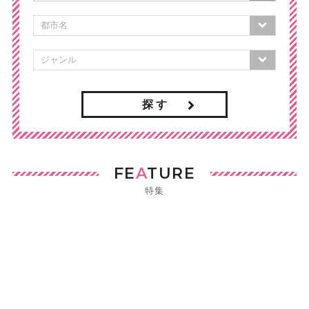
探 す
FE
A
TURE
特集