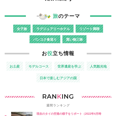
旅
のテーマ
女子旅
ラグジュアリーホテル
リゾート満喫
バンコク食巡り
買い物三昧
お
役
立ち情報
お土産
モデルコース
世界遺産を学ぶ
人気観光地
日本で楽しむアジアの国
RAN
K
ING
週間ランキング
現在のタイの空港の様子をリポート（2022年4月時