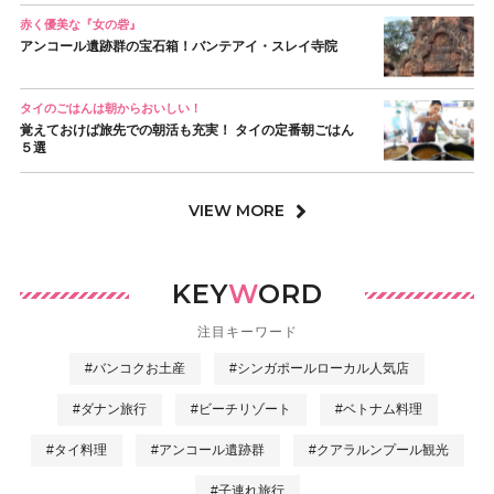
赤く優美な『女の砦』
アンコール遺跡群の宝石箱！バンテアイ・スレイ寺院
タイのごはんは朝からおいしい！
覚えておけば旅先での朝活も充実！ タイの定番朝ごはん
５選
VIEW MORE
KEY
W
ORD
注目キーワード
#バンコクお土産
#シンガポールローカル人気店
#ダナン旅行
#ビーチリゾート
#ベトナム料理
#タイ料理
#アンコール遺跡群
#クアラルンプール観光
#子連れ旅行