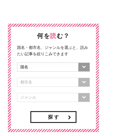
何を
読
む？
国名・都市名、ジャンルを選ぶと、読み
たい記事を絞りこみできます
探 す