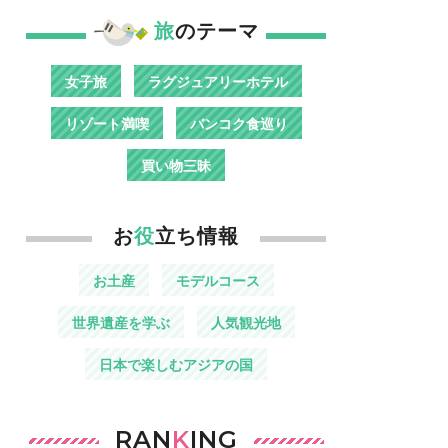
旅
のテーマ
女子旅
ラグジュアリーホテル
リゾート満喫
バンコク食巡り
買い物三昧
お
役
立ち情報
お土産
モデルコース
世界遺産を学ぶ
人気観光地
日本で楽しむアジアの国
RAN
K
ING