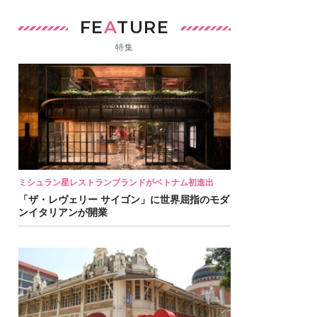
FE
A
TURE
特集
ミシュラン星レストランブランドがベトナム初進出
「ザ・レヴェリー サイゴン」に世界屈指のモダ
ンイタリアンが開業