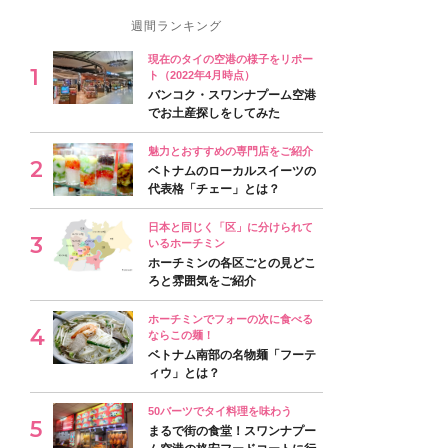
週間ランキング
現在のタイの空港の様子をリポー
ト（2022年4月時点）
バンコク・スワンナプーム空港
でお土産探しをしてみた
魅力とおすすめの専門店をご紹介
ベトナムのローカルスイーツの
代表格「チェー」とは？
日本と同じく「区」に分けられて
いるホーチミン
ホーチミンの各区ごとの見どこ
ろと雰囲気をご紹介
ホーチミンでフォーの次に食べる
ならこの麺！
ベトナム南部の名物麺「フーテ
ィウ」とは？
50バーツでタイ料理を味わう
まるで街の食堂！スワンナプー