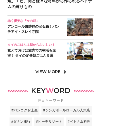
魚、エビ、肉と様々な材料から作られるベトナ
ムの練りもの
赤く優美な『女の砦』
アンコール遺跡群の宝石箱！バン
テアイ・スレイ寺院
タイのごはんは朝からおいしい！
覚えておけば旅先での朝活も充
実！ タイの定番朝ごはん５選
VIEW MORE
KEY
W
ORD
注目キーワード
#バンコクお土産
#シンガポールローカル人気店
#ダナン旅行
#ビーチリゾート
#ベトナム料理