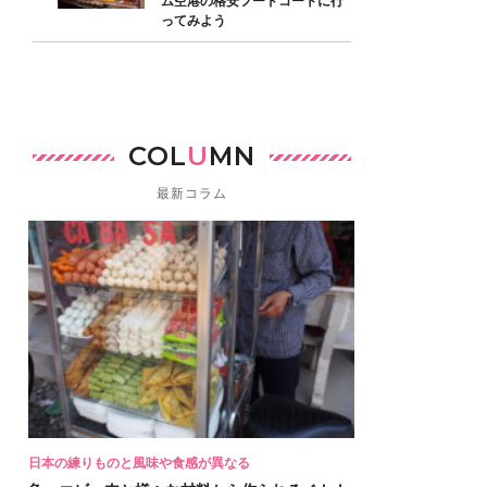
ム空港の格安フードコートに行
ってみよう
COL
U
MN
最新コラム
日本の練りものと風味や食感が異なる