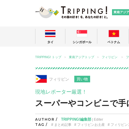
TRIPPING
東南アジ
タイ
シンガポール
ベトナム
TRIPPING! トップ
東南アジアトップ
フィリピン
フ
フィリピン
買い物
現地レポーター厳選！
スーパーやコンビニで手
AUTHOR /
TRIPPING!編集部
| Editer
TAG /
まとめ記事
フィリピンお土産
フィリピン