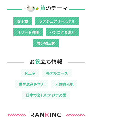
旅
のテーマ
女子旅
ラグジュアリーホテル
リゾート満喫
バンコク食巡り
買い物三昧
お
役
立ち情報
お土産
モデルコース
世界遺産を学ぶ
人気観光地
日本で楽しむアジアの国
RAN
K
ING