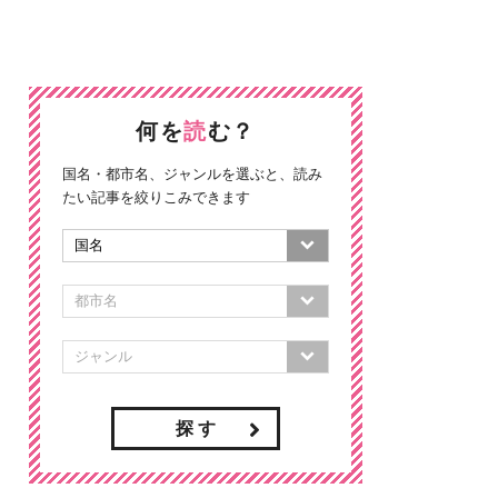
何を
読
む？
国名・都市名、ジャンルを選ぶと、読み
たい記事を絞りこみできます
探 す