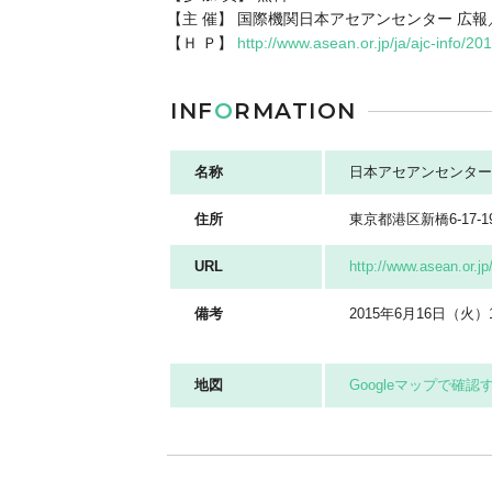
【主 催】 国際機関日本アセアンセンター 広
【Ｈ Ｐ】
http://www.asean.or.jp/ja/ajc-info/2
INF
O
RMATION
名称
日本アセアンセンター
住所
東京都港区新橋6-17
URL
http://www.asean.or.jp
備考
2015年6月16日（火）1
地図
Googleマップで確認