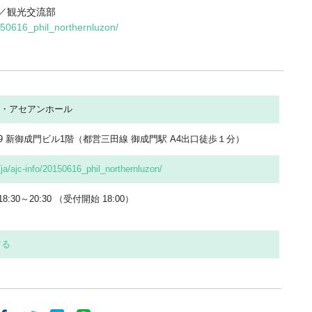
報／観光交流部
0150616_phil_northernluzon/
・アセアンホール
-19 新御成門ビル1階（都営三田線 御成門駅 A4出口徒歩１分）
/ja/ajc-info/20150616_phil_northernluzon/
8:30～20:30 （受付開始 18:00）
する