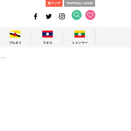
東アジア
TRIPPING! HOME
ブルネイ
ラオス
ミャンマー
べ〜