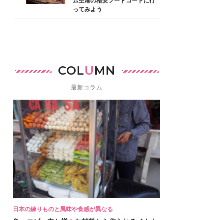
ム空港の格安フードコートに行
ってみよう
COL
U
MN
最新コラム
日本の練りものと風味や食感が異なる