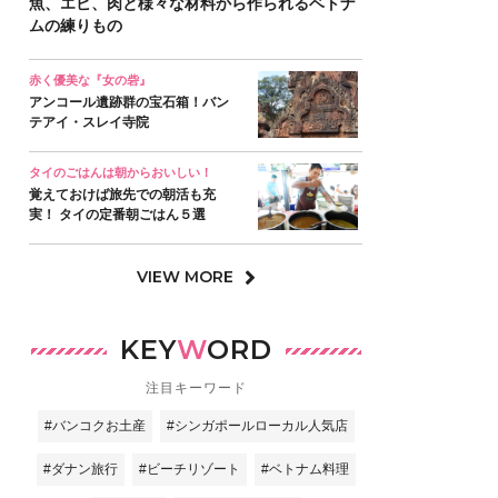
魚、エビ、肉と様々な材料から作られるベトナ
ムの練りもの
赤く優美な『女の砦』
アンコール遺跡群の宝石箱！バン
テアイ・スレイ寺院
タイのごはんは朝からおいしい！
覚えておけば旅先での朝活も充
実！ タイの定番朝ごはん５選
VIEW MORE
KEY
W
ORD
注目キーワード
#バンコクお土産
#シンガポールローカル人気店
#ダナン旅行
#ビーチリゾート
#ベトナム料理