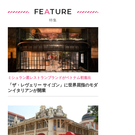
FE
A
TURE
特集
ミシュラン星レストランブランドがベトナム初進出
「ザ・レヴェリー サイゴン」に世界屈指のモダ
ンイタリアンが開業