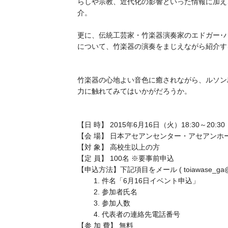
らしや宗教、近代化の影響といった情報に加え
介。
更に、伝統工芸家・竹楽器演奏家のエドガー･
について、竹楽器の演奏をまじえながら紹介す
竹楽器の心地よい音色に癒されながら、ルソン
力に触れてみてはいかがだろうか。
【日 時】 2015年6月16日（火）18:30～20:30
【会 場】 日本アセアンセンター・アセアンホ
【対 象】 高校生以上の方
【定 員】 100名 ※要事前申込
【申込方法】下記項目をメール ( toiawase_ga@
1. 件名「6月16日イベント申込」
2. 参加者氏名
3. 参加人数
4. 代表者の連絡先電話番号
【参 加 費】 無料