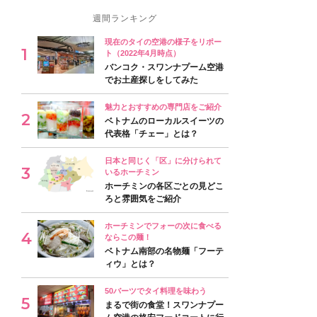
週間ランキング
現在のタイの空港の様子をリポー
ト（2022年4月時点）
バンコク・スワンナプーム空港
でお土産探しをしてみた
魅力とおすすめの専門店をご紹介
ベトナムのローカルスイーツの
代表格「チェー」とは？
日本と同じく「区」に分けられて
いるホーチミン
ホーチミンの各区ごとの見どこ
ろと雰囲気をご紹介
ホーチミンでフォーの次に食べる
ならこの麺！
ベトナム南部の名物麺「フーテ
ィウ」とは？
50バーツでタイ料理を味わう
まるで街の食堂！スワンナプー