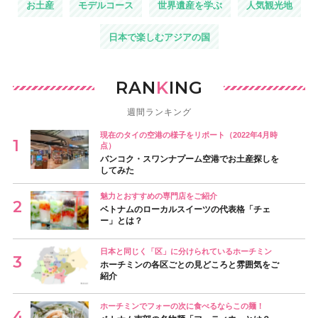
お土産
モデルコース
世界遺産を学ぶ
人気観光地
日本で楽しむアジアの国
RAN
K
ING
週間ランキング
現在のタイの空港の様子をリポート（2022年4月時
点）
バンコク・スワンナプーム空港でお土産探しを
してみた
魅力とおすすめの専門店をご紹介
ベトナムのローカルスイーツの代表格「チェ
ー」とは？
日本と同じく「区」に分けられているホーチミン
ホーチミンの各区ごとの見どころと雰囲気をご
紹介
ホーチミンでフォーの次に食べるならこの麺！