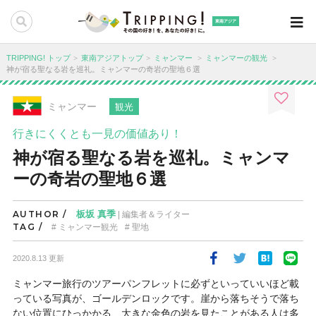
東南アジア
TRIPPING! トップ
東南アジアトップ
ミャンマー
ミャンマーの観光
神が宿る聖なる岩を巡礼。ミャンマーの奇岩の聖地６選
ミャンマー
観光
行きにくくとも一見の価値あり！
神が宿る聖なる岩を巡礼。ミャンマ
ーの奇岩の聖地６選
AUTHOR /
板坂 真季
| 編集者＆ライター
TAG /
ミャンマー観光
聖地
2020.8.13 更新
ミャンマー旅行のツアーパンフレットに必ずといっていいほど載
っている写真が、ゴールデンロックです。崖から落ちそうで落ち
ない位置にひっかかる、大きな金色の岩を見たことがある人は多