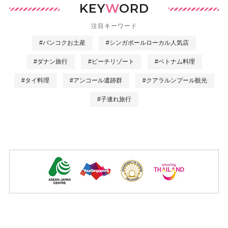
KEY
W
ORD
注目キーワード
#バンコクお土産
#シンガポールローカル人気店
#ダナン旅行
#ビーチリゾート
#ベトナム料理
#タイ料理
#アンコール遺跡群
#クアラルンプール観光
#子連れ旅行