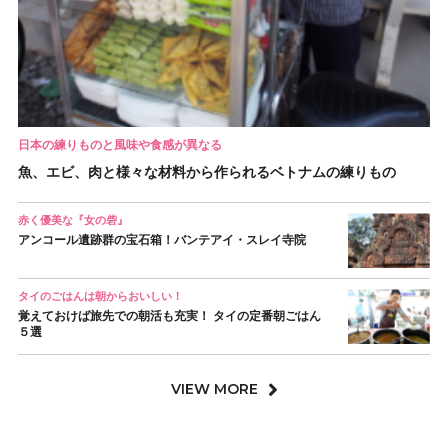
日本の練りものと風味や食感が異なる
魚、エビ、肉と様々な材料から作られるベトナムの練りもの
赤く優美な『女の砦』
アンコール遺跡群の宝石箱！バンテアイ・スレイ寺院
タイのごはんは朝からおいしい！
覚えておけば旅先での朝活も充実！ タイの定番朝ごはん
５選
VIEW MORE