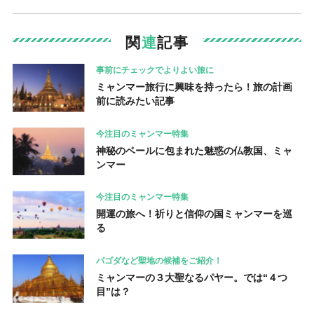
関
連
記事
事前にチェックでよりよい旅に
ミャンマー旅行に興味を持ったら！旅の計画
前に読みたい記事
今注目のミャンマー特集
神秘のベールに包まれた魅惑の仏教国、ミャ
ンマー
今注目のミャンマー特集
開運の旅へ！祈りと信仰の国ミャンマーを巡
る
パゴダなど聖地の候補をご紹介！
ミャンマーの３大聖なるパヤー。では“４つ
目”は？