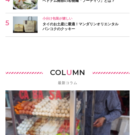
ベトナム南部の名物麺「フーティウ」とは？
小分け包装が嬉しい
タイのお土産に最適！マンダリンオリエンタル
バンコクのクッキー
COL
U
MN
最新コラム