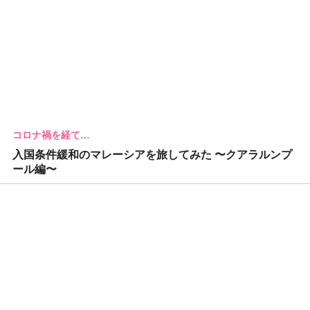
コロナ禍を経て…
入国条件緩和のマレーシアを旅してみた 〜クアラルンプ
ール編〜