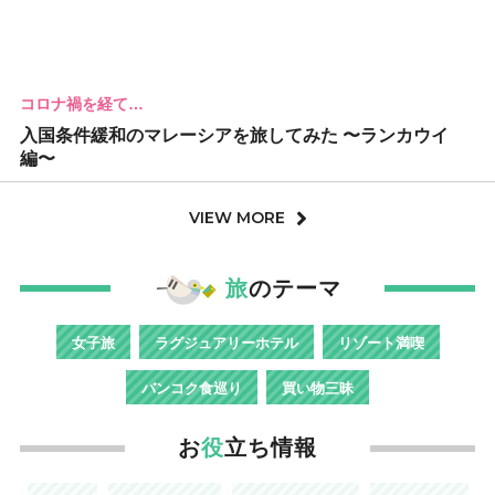
コロナ禍を経て…
入国条件緩和のマレーシアを旅してみた 〜ランカウイ
編〜
VIEW MORE
旅
のテーマ
女子旅
ラグジュアリーホテル
リゾート満喫
バンコク食巡り
買い物三昧
お
役
立ち情報