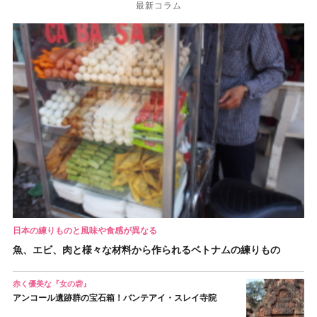
最新コラム
日本の練りものと風味や食感が異なる
魚、エビ、肉と様々な材料から作られるベトナムの練りもの
赤く優美な『女の砦』
アンコール遺跡群の宝石箱！バンテアイ・スレイ寺院