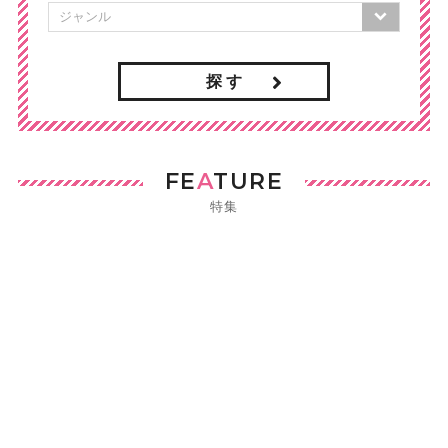
探 す
FE
A
TURE
特集