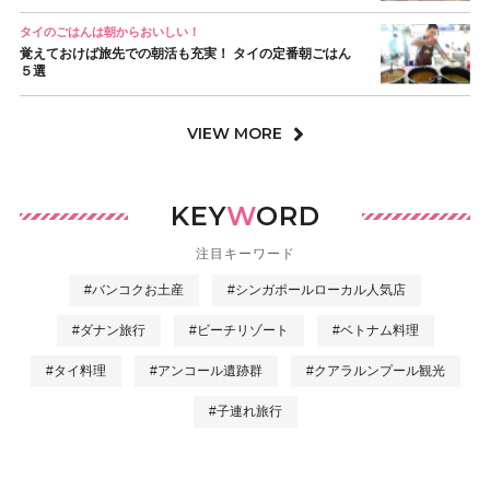
タイのごはんは朝からおいしい！
覚えておけば旅先での朝活も充実！ タイの定番朝ごはん
５選
VIEW MORE
KEY
W
ORD
注目キーワード
#バンコクお土産
#シンガポールローカル人気店
#ダナン旅行
#ビーチリゾート
#ベトナム料理
#タイ料理
#アンコール遺跡群
#クアラルンプール観光
#子連れ旅行