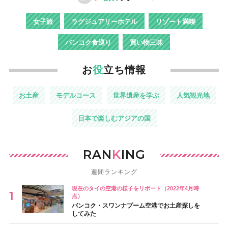
女子旅
ラグジュアリーホテル
リゾート満喫
バンコク食巡り
買い物三昧
お
役
立ち情報
お土産
モデルコース
世界遺産を学ぶ
人気観光地
日本で楽しむアジアの国
RAN
K
ING
週間ランキング
現在のタイの空港の様子をリポート（2022年4月時
点）
バンコク・スワンナプーム空港でお土産探しを
してみた