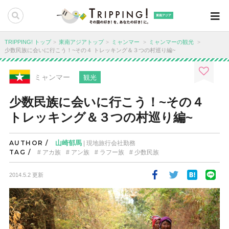
東南アジア
TRIPPING! トップ
東南アジアトップ
ミャンマー
ミャンマーの観光
少数民族に会いに行こう！~その４ トレッキング＆３つの村巡り編~
ミャンマー
観光
少数民族に会いに行こう！~その４
トレッキング＆３つの村巡り編~
AUTHOR /
山崎郁馬
| 現地旅行会社勤務
TAG /
アカ族
アン族
ラフー族
少数民族
2014.5.2 更新