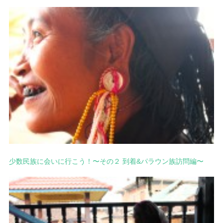
少数民族に会いに行こう！〜その２ 到着&パラウン族訪問編〜