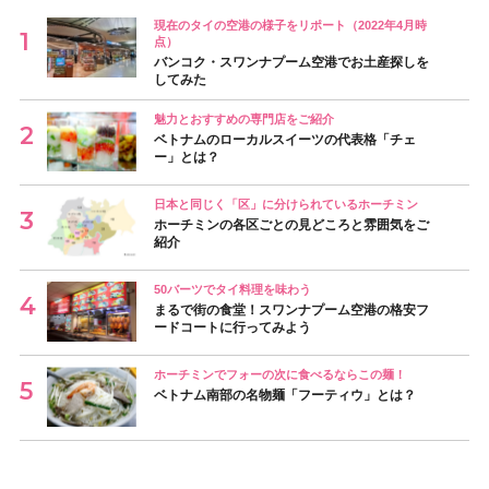
現在のタイの空港の様子をリポート（2022年4月時
点）
バンコク・スワンナプーム空港でお土産探しを
してみた
魅力とおすすめの専門店をご紹介
ベトナムのローカルスイーツの代表格「チェ
ー」とは？
日本と同じく「区」に分けられているホーチミン
ホーチミンの各区ごとの見どころと雰囲気をご
紹介
50バーツでタイ料理を味わう
まるで街の食堂！スワンナプーム空港の格安フ
ードコートに行ってみよう
ホーチミンでフォーの次に食べるならこの麺！
ベトナム南部の名物麺「フーティウ」とは？