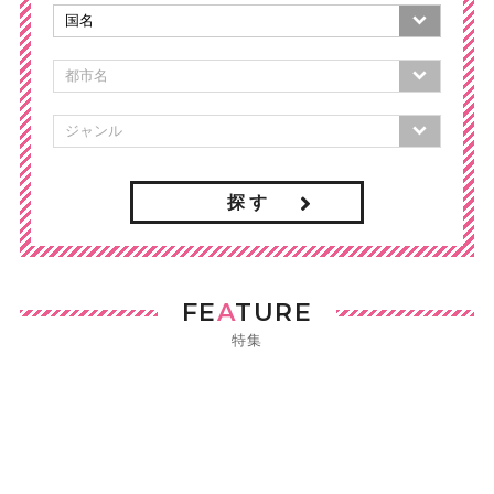
探 す
FE
A
TURE
特集