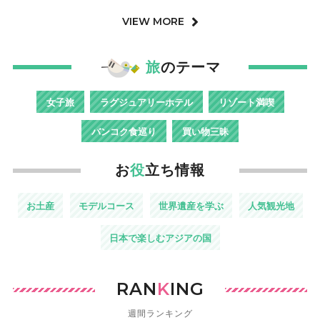
VIEW MORE
旅
のテーマ
女子旅
ラグジュアリーホテル
リゾート満喫
バンコク食巡り
買い物三昧
お
役
立ち情報
お土産
モデルコース
世界遺産を学ぶ
人気観光地
日本で楽しむアジアの国
RAN
K
ING
週間ランキング