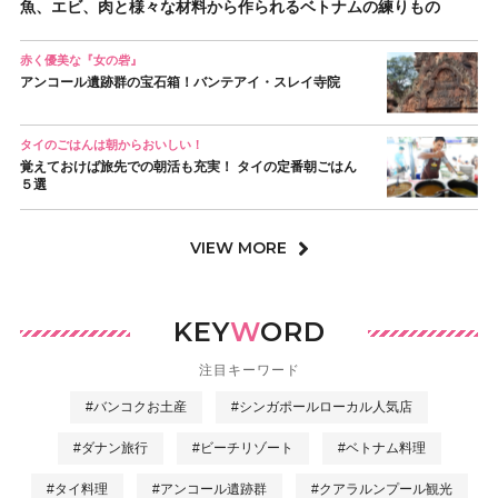
魚、エビ、肉と様々な材料から作られるベトナムの練りもの
赤く優美な『女の砦』
アンコール遺跡群の宝石箱！バンテアイ・スレイ寺院
タイのごはんは朝からおいしい！
覚えておけば旅先での朝活も充実！ タイの定番朝ごはん
５選
VIEW MORE
KEY
W
ORD
注目キーワード
#バンコクお土産
#シンガポールローカル人気店
#ダナン旅行
#ビーチリゾート
#ベトナム料理
#タイ料理
#アンコール遺跡群
#クアラルンプール観光