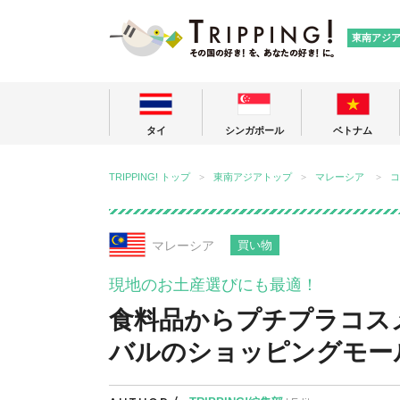
TRIPPING
東南アジ
タイ
シンガポール
ベトナム
TRIPPING! トップ
東南アジアトップ
マレーシア
コ
マレーシア
買い物
現地のお土産選びにも最適！
食料品からプチプラコス
バルのショッピングモー