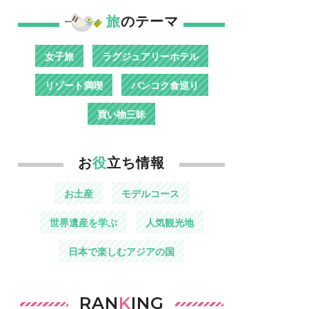
旅
のテーマ
女子旅
ラグジュアリーホテル
リゾート満喫
バンコク食巡り
買い物三昧
お
役
立ち情報
お土産
モデルコース
世界遺産を学ぶ
人気観光地
日本で楽しむアジアの国
RAN
K
ING