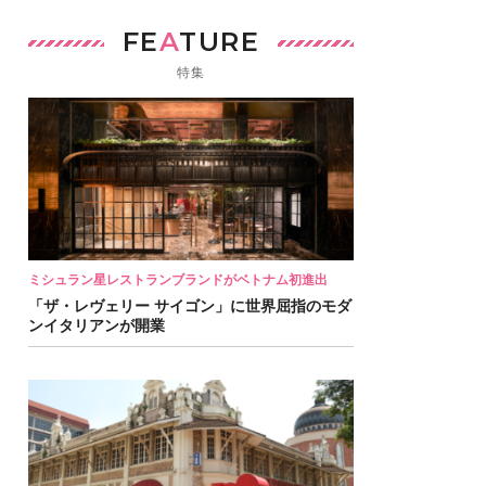
FE
A
TURE
特集
ミシュラン星レストランブランドがベトナム初進出
「ザ・レヴェリー サイゴン」に世界屈指のモダ
ンイタリアンが開業