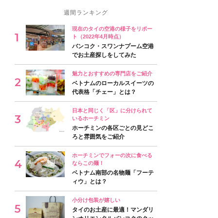
週間ランキング
現在のタイの空港の様子をリポー
ト（2022年4月時点）
バンコク・スワンナプーム空港
でお土産探しをしてみた
魅力とおすすめの専門店をご紹介
ベトナムのローカルスイーツの
代表格「チェー」とは？
日本と同じく「区」に分けられて
いるホーチミン
ホーチミンの各区ごとの見どこ
ろと雰囲気をご紹介
ホーチミンでフォーの次に食べる
ならこの麺！
ベトナム南部の名物麺「フーテ
ィウ」とは？
小分け包装が嬉しい
タイのお土産に最適！マンダリ