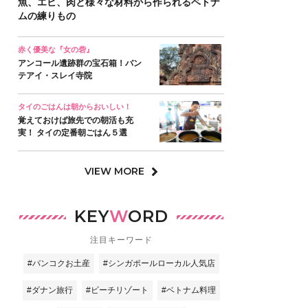
魚、エビ、肉と様々な材料から作られるベトナ
ムの練りもの
赤く優美な『女の砦』
アンコール遺跡群の宝石箱！バン
テアイ・スレイ寺院
タイのごはんは朝からおいしい！
覚えておけば旅先での朝活も充
実！ タイの定番朝ごはん５選
VIEW MORE
KEY
W
ORD
注目キーワード
#バンコクお土産
#シンガポールローカル人気店
#ダナン旅行
#ビーチリゾート
#ベトナム料理