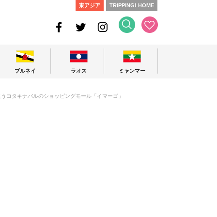
東アジア
TRIPPING! HOME
ブルネイ
ラオス
ミャンマー
集うコタキナバルのショッピングモール「イマーゴ」