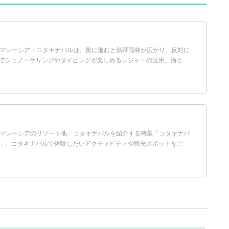
i Yoshida マレーシア・コタキナバルは、奥に進むと熱帯雨林が広がり、反対に
でシュノーケリングやダイビングが楽しめるレジャーの宝庫。海と
i Yoshida マレーシアのリゾート地、コタキナバルを紹介する特集「コタキナバ
」。コタキナバルで体験したいアクティビティや観光スポットをご