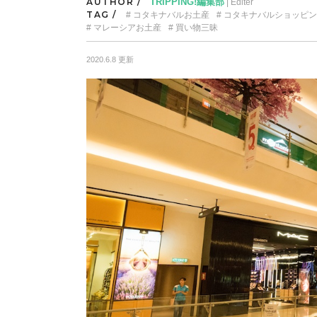
AUTHOR /
TRIPPING!編集部
| Editer
TAG /
コタキナバルお土産
コタキナバルショッピン
マレーシアお土産
買い物三昧
2020.6.8 更新