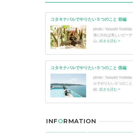
コタキナバルでやりたい５つのこと 前編
photo : Yasush
海に出れば美しいビーチ
山...
続きを読む >
コタキナバルでやりたい５つのこと 後編
photo : Yasush
ルでやりたい５つのこと
紹...
続きを読む >
INF
O
RMATION