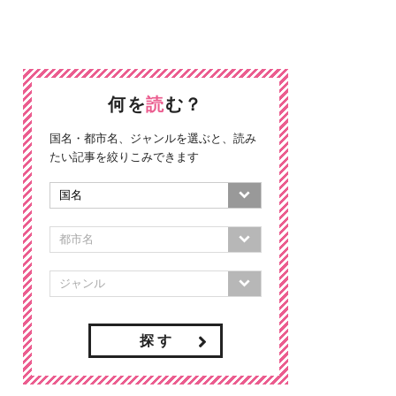
何を
読
む？
国名・都市名、ジャンルを選ぶと、読み
たい記事を絞りこみできます
探 す