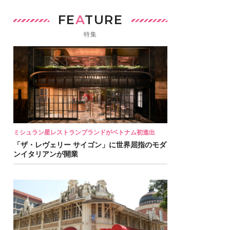
FE
A
TURE
特集
ミシュラン星レストランブランドがベトナム初進出
「ザ・レヴェリー サイゴン」に世界屈指のモダ
ンイタリアンが開業