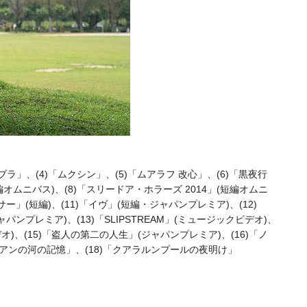
゙ブラ」、(4)「ムクシン」、(5)「ムアラフ 改心」、(6)「黒夜行
編オムニバス)、(8)「スリードア・ホラーズ 2014」(短編オムニ
ンサー」(短編)、(11)「イヴ」(短編・ジャパンプレミア)、(12)
゙ャパンプレミア)、(13)「SLIPSTREAM」(ミュージックビデオ)、
゙デオ)、(15)「盗人の第二の人生」(ジャパンプレミア)、(16)「ノ
ドリアンの河の記憶」、(18)「クアラルンプールの夜明け」