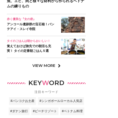
魚、エビ、肉と様々な材料から作られるベトナ
ムの練りもの
赤く優美な『女の砦』
アンコール遺跡群の宝石箱！バン
テアイ・スレイ寺院
タイのごはんは朝からおいしい！
覚えておけば旅先での朝活も充
実！ タイの定番朝ごはん５選
VIEW MORE
KEY
W
ORD
注目キーワード
#バンコクお土産
#シンガポールローカル人気店
#ダナン旅行
#ビーチリゾート
#ベトナム料理