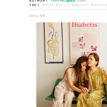
AUTHOR /
TRIPPING!編集部
| Editer
TAG /
アジア
イベント
マレーシア
マレーシ
2015.5.1 更新