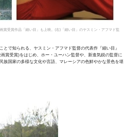
アジア映画賞受賞作品「細い目」も上映。(右)「細い目」のヤスミン・アフマド監
ことで知られる、ヤスミン・アフマド監督の代表作『細い目』
ジア映画賞受賞)をはじめ、ホー・ユーハン監督や、新進気鋭の監督に
。多民族国家の多様な文化や言語、マレーシアの色鮮やかな景色を堪