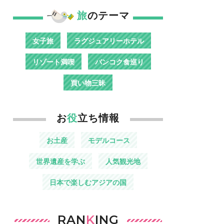
旅
のテーマ
女子旅
ラグジュアリーホテル
リゾート満喫
バンコク食巡り
買い物三昧
お
役
立ち情報
お土産
モデルコース
世界遺産を学ぶ
人気観光地
日本で楽しむアジアの国
RAN
K
ING