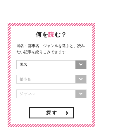
何を
読
む？
国名・都市名、ジャンルを選ぶと、読み
たい記事を絞りこみできます
探 す