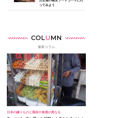
ム空港の格安フードコートに行
ってみよう
COL
U
MN
最新コラム
日本の練りものと風味や食感が異なる