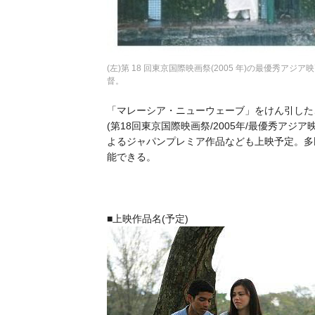
(左)第 18 回東京国際映画祭(2005 年)の最優秀
督。
「マレーシア・ニューウェーブ」をけん引した
(第18回東京国際映画祭/2005年/最優秀ア
よるジャパンプレミア作品なども上映予定
能できる。
■上映作品名(予定)