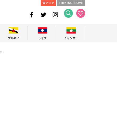
東アジア
TRIPPING! HOME
ブルネイ
ラオス
ミャンマー
ク」