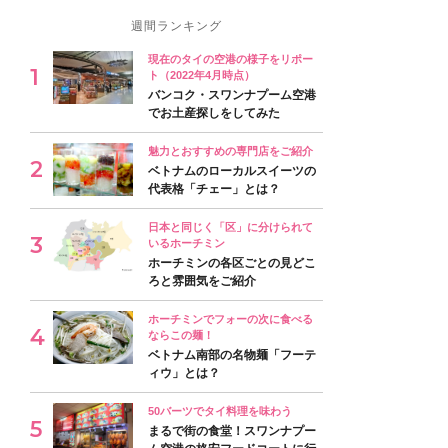
週間ランキング
現在のタイの空港の様子をリポー
ト（2022年4月時点）
バンコク・スワンナプーム空港
でお土産探しをしてみた
魅力とおすすめの専門店をご紹介
ベトナムのローカルスイーツの
代表格「チェー」とは？
日本と同じく「区」に分けられて
いるホーチミン
ホーチミンの各区ごとの見どこ
ろと雰囲気をご紹介
ホーチミンでフォーの次に食べる
ならこの麺！
ベトナム南部の名物麺「フーテ
ィウ」とは？
50バーツでタイ料理を味わう
まるで街の食堂！スワンナプー