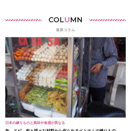
COL
U
MN
最新コラム
日本の練りものと風味や食感が異なる
魚、エビ、肉と様々な材料から作られるベトナムの練りもの