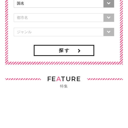
探 す
FE
A
TURE
特集