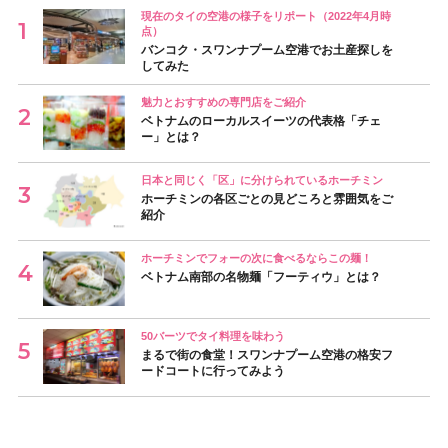
現在のタイの空港の様子をリポート（2022年4月時
点）
バンコク・スワンナプーム空港でお土産探しを
してみた
魅力とおすすめの専門店をご紹介
ベトナムのローカルスイーツの代表格「チェ
ー」とは？
日本と同じく「区」に分けられているホーチミン
ホーチミンの各区ごとの見どころと雰囲気をご
紹介
ホーチミンでフォーの次に食べるならこの麺！
ベトナム南部の名物麺「フーティウ」とは？
50バーツでタイ料理を味わう
まるで街の食堂！スワンナプーム空港の格安フ
ードコートに行ってみよう