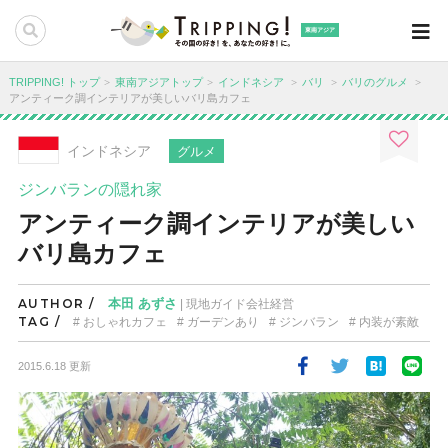
東南アジア
TRIPPING! トップ
東南アジアトップ
インドネシア
バリ
バリのグルメ
アンティーク調インテリアが美しいバリ島カフェ
インドネシア
グルメ
ジンバランの隠れ家
アンティーク調インテリアが美しい
バリ島カフェ
AUTHOR /
本田 あずさ
| 現地ガイド会社経営
TAG /
おしゃれカフェ
ガーデンあり
ジンバラン
内装が素敵
2015.6.18 更新