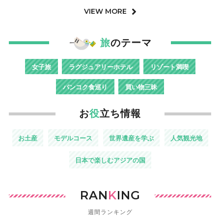
VIEW MORE
旅
のテーマ
女子旅
ラグジュアリーホテル
リゾート満喫
バンコク食巡り
買い物三昧
お
役
立ち情報
お土産
モデルコース
世界遺産を学ぶ
人気観光地
日本で楽しむアジアの国
RAN
K
ING
週間ランキング