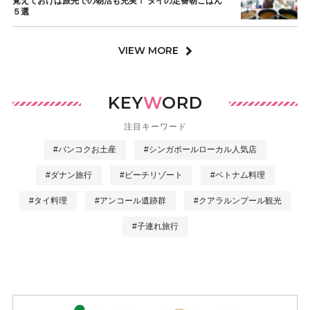
覚えておけば旅先での朝活も充実！ タイの定番朝ごはん
５選
VIEW MORE
KEY
W
ORD
注目キーワード
#バンコクお土産
#シンガポールローカル人気店
#ダナン旅行
#ビーチリゾート
#ベトナム料理
#タイ料理
#アンコール遺跡群
#クアラルンプール観光
#子連れ旅行