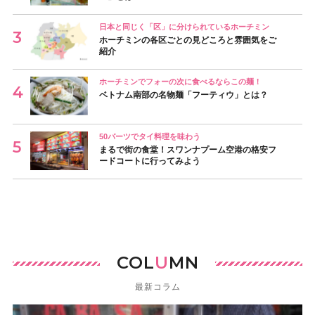
日本と同じく「区」に分けられているホーチミン
ホーチミンの各区ごとの見どころと雰囲気をご
紹介
ホーチミンでフォーの次に食べるならこの麺！
ベトナム南部の名物麺「フーティウ」とは？
50バーツでタイ料理を味わう
まるで街の食堂！スワンナプーム空港の格安フ
ードコートに行ってみよう
COL
U
MN
最新コラム