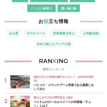
バンコク食巡り
買い物三昧
お
役
立ち情報
お土産
モデルコース
世界遺産を学ぶ
人気観光地
日本で楽しむアジアの国
RAN
K
ING
週間ランキング
現在のタイの空港の様子をリポート（2022年4月時
点）
バンコク・スワンナプーム空港でお土産探しを
してみた
魅力とおすすめの専門店をご紹介
ベトナムのローカルスイーツの代表格「チェ
ー」とは？