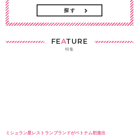
探 す
FE
A
TURE
特集
ミシュラン星レストランブランドがベトナム初進出