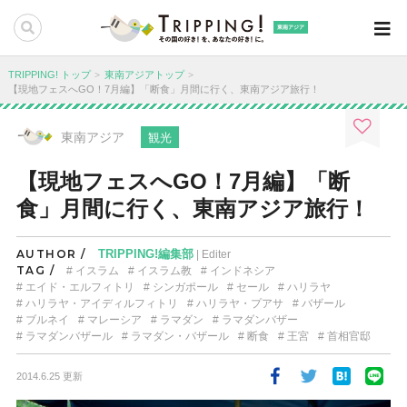
東南アジア
TRIPPING! トップ
東南アジアトップ
【現地フェスへGO！7月編】「断食」月間に行く、東南アジア旅行！
東南アジア
観光
【現地フェスへGO！7月編】「断
食」月間に行く、東南アジア旅行！
AUTHOR /
TRIPPING!編集部
| Editer
TAG /
イスラム
イスラム教
インドネシア
エイド・エルフィトリ
シンガポール
セール
ハリラヤ
ハリラヤ・アイディルフィトリ
ハリラヤ・プアサ
バザール
ブルネイ
マレーシア
ラマダン
ラマダンバザー
ラマダンバザール
ラマダン・バザール
断食
王宮
首相官邸
2014.6.25 更新