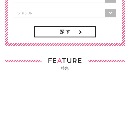
探 す
FE
A
TURE
特集