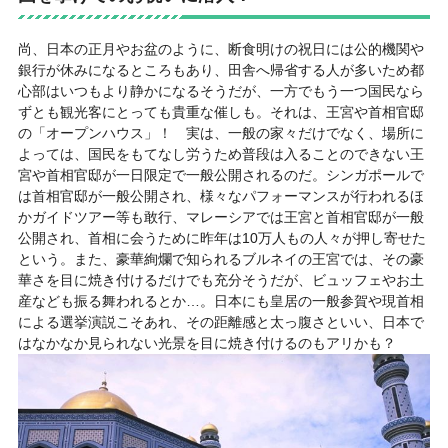
尚、日本の正月やお盆のように、断食明けの祝日には公的機関や
銀行が休みになるところもあり、田舎へ帰省する人が多いため都
心部はいつもより静かになるそうだが、一方でもう一つ国民なら
ずとも観光客にとっても貴重な催しも。それは、王宮や首相官邸
の「オープンハウス」！ 実は、一般の家々だけでなく、場所に
よっては、国民をもてなし労うため普段は入ることのできない王
宮や首相官邸が一日限定で一般公開されるのだ。シンガポールで
は首相官邸が一般公開され、様々なパフォーマンスが行われるほ
かガイドツアー等も敢行、マレーシアでは王宮と首相官邸が一般
公開され、首相に会うために昨年は10万人もの人々が押し寄せた
という。また、豪華絢爛で知られるブルネイの王宮では、その豪
華さを目に焼き付けるだけでも充分そうだが、ビュッフェやお土
産なども振る舞われるとか…。日本にも皇居の一般参賀や現首相
による選挙演説こそあれ、その距離感と太っ腹さといい、日本で
はなかなか見られない光景を目に焼き付けるのもアリかも？