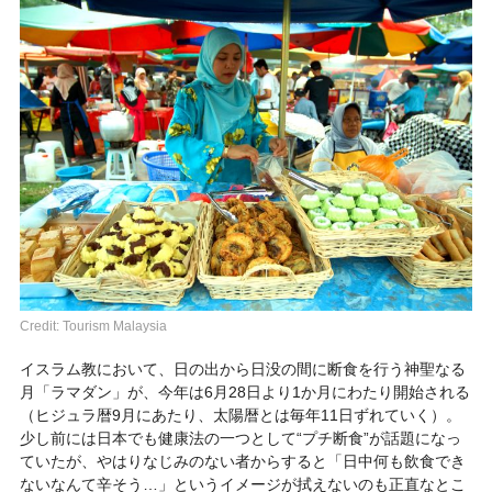
Credit: Tourism Malaysia
イスラム教において、日の出から日没の間に断食を行う神聖なる
月「ラマダン」が、今年は6月28日より1か月にわたり開始される
（ヒジュラ暦9月にあたり、太陽暦とは毎年11日ずれていく）。
少し前には日本でも健康法の一つとして“プチ断食”が話題になっ
ていたが、やはりなじみのない者からすると「日中何も飲食でき
ないなんて辛そう…」というイメージが拭えないのも正直なとこ