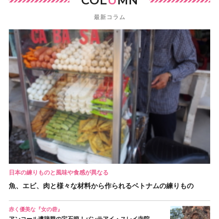
COL
U
MN
最新コラム
日本の練りものと風味や食感が異なる
魚、エビ、肉と様々な材料から作られるベトナムの練りもの
赤く優美な『女の砦』