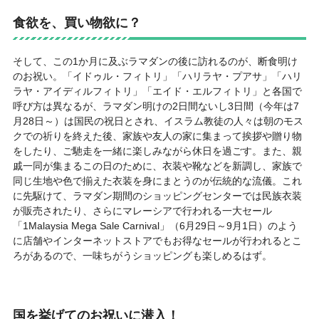
食欲を、買い物欲に？
そして、この1か月に及ぶラマダンの後に訪れるのが、断食明け
のお祝い。「イドゥル・フィトリ」「ハリラヤ・プアサ」「ハリ
ラヤ・アイディルフィトリ」「エイド・エルフィトリ」と各国で
呼び方は異なるが、ラマダン明けの2日間ないし3日間（今年は7
月28日～）は国民の祝日とされ、イスラム教徒の人々は朝のモス
クでの祈りを終えた後、家族や友人の家に集まって挨拶や贈り物
をしたり、ご馳走を一緒に楽しみながら休日を過ごす。また、親
戚一同が集まるこの日のために、衣装や靴などを新調し、家族で
同じ生地や色で揃えた衣装を身にまとうのが伝統的な流儀。これ
に先駆けて、ラマダン期間のショッピングセンターでは民族衣装
が販売されたり、さらにマレーシアで行われる一大セール
「1Malaysia Mega Sale Carnival」（6月29日～9月1日）のよう
に店舗やインターネットストアでもお得なセールが行われるとこ
ろがあるので、一味ちがうショッピングも楽しめるはず。
国を挙げてのお祝いに潜入！