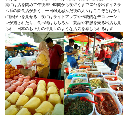
期には店を閉めて午後早い時間から夜遅くまで屋台を出すイスラ
ム系の飲食店が多く、一日耐え忍んだ後の人々はここぞとばかり
に賑わいを見せる。夜にはライトアップや伝統的なデコレーショ
ンが施されたり、食べ物はもちろん工芸品や衣服を売る出店も見
られ、日本のお正月の仲見世のような活気を感じられるはず。