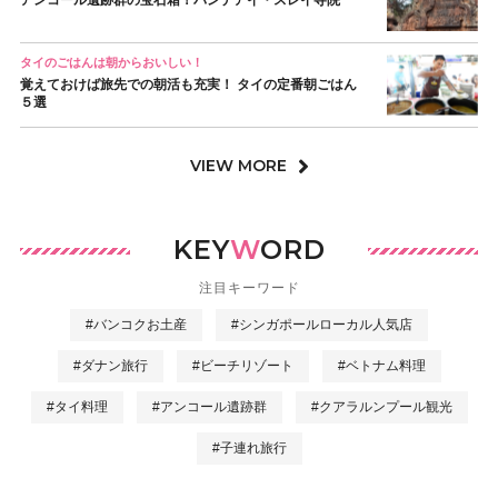
アンコール遺跡群の宝石箱！バンテアイ・スレイ寺院
タイのごはんは朝からおいしい！
覚えておけば旅先での朝活も充実！ タイの定番朝ごはん
５選
VIEW MORE
KEY
W
ORD
注目キーワード
#バンコクお土産
#シンガポールローカル人気店
#ダナン旅行
#ビーチリゾート
#ベトナム料理
#タイ料理
#アンコール遺跡群
#クアラルンプール観光
#子連れ旅行