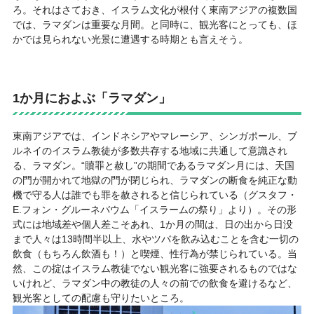
ろ。それはさておき、イスラム文化が根付く東南アジアの複数国
では、ラマダンは重要な月間。と同時に、観光客にとっても、ほ
かでは見られない光景に遭遇する時期とも言えそう。
1か月におよぶ「ラマダン」
東南アジアでは、インドネシアやマレーシア、シンガポール、ブ
ルネイのイスラム教徒が多数共存する地域に共通して意識され
る、ラマダン。“贖罪と赦し”の期間であるラマダン月には、天国
の門が開かれて地獄の門が閉じられ、ラマダンの断食を純正な動
機で守る人は誰でも罪を赦されると信じられている（グスタフ・
E.フォン・グルーネバウム「イスラームの祭り」より）。その形
式には地域差や個人差こそあれ、1か月の間は、日の出から日没
まで人々は13時間半以上、水やツバを飲み込むことを含む一切の
飲食（もちろん飲酒も！）と喫煙、性行為が禁じられている。当
然、この掟はイスラム教徒でない観光客に強要されるものではな
いけれど、ラマダン中の教徒の人々の前での飲食を避けるなど、
観光客としての配慮も守りたいところ。