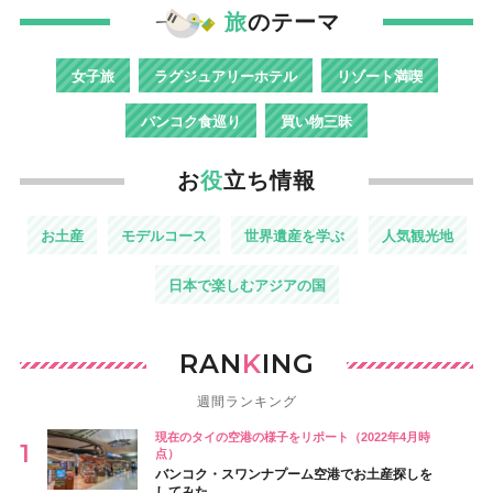
旅
のテーマ
女子旅
ラグジュアリーホテル
リゾート満喫
バンコク食巡り
買い物三昧
お
役
立ち情報
お土産
モデルコース
世界遺産を学ぶ
人気観光地
日本で楽しむアジアの国
RAN
K
ING
週間ランキング
現在のタイの空港の様子をリポート（2022年4月時
点）
バンコク・スワンナプーム空港でお土産探しを
してみた