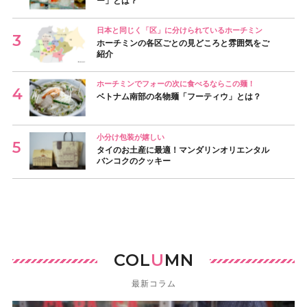
ー」とは？
日本と同じく「区」に分けられているホーチミン
ホーチミンの各区ごとの見どころと雰囲気をご
紹介
ホーチミンでフォーの次に食べるならこの麺！
ベトナム南部の名物麺「フーティウ」とは？
小分け包装が嬉しい
タイのお土産に最適！マンダリンオリエンタル
バンコクのクッキー
COL
U
MN
最新コラム