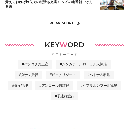
覚えておけば旅先での朝活も充実！ タイの定番朝ごはん
５選
VIEW MORE
KEY
W
ORD
注目キーワード
#バンコクお土産
#シンガポールローカル人気店
#ダナン旅行
#ビーチリゾート
#ベトナム料理
#タイ料理
#アンコール遺跡群
#クアラルンプール観光
#子連れ旅行