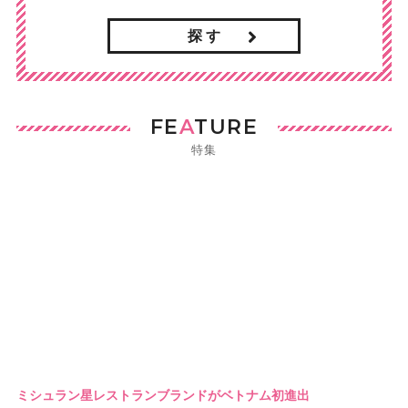
探 す
FE
A
TURE
特集
ミシュラン星レストランブランドがベトナム初進出