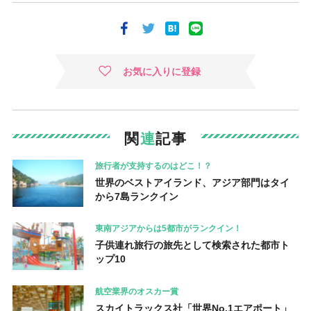
お気に入りに登録
関
連
記事
旅行者が支持するのはどこ！？
世界のベストアイランド、アジア部門はタイ
から7島ランクイン
東南アジアからは5都市がランクイン！
子供連れ旅行の旅先として検索された都市ト
ップ10
航空業界のオスカー賞
スカイトラックス社「世界No.1エアポート」