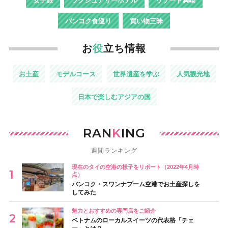
女子旅
ラグジュアリーホテル
リゾート満喫
バンコク食巡り
買い物三昧
お
役
立ち情報
お土産
モデルコース
世界遺産を学ぶ
人気観光地
日本で楽しむアジアの国
RAN
K
ING
週間ランキング
現在のタイの空港の様子をリポート（2022年4月時
点）
バンコク・スワンナプーム空港でお土産探しを
してみた
魅力とおすすめの専門店をご紹介
ベトナムのローカルスイーツの代表格「チェ