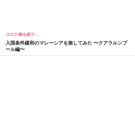
コロナ禍を経て…
入国条件緩和のマレーシアを旅してみた 〜クアラルンプ
ール編〜