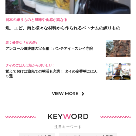
日本の練りものと風味や食感が異なる
魚、エビ、肉と様々な材料から作られるベトナムの練りもの
赤く優美な『女の砦』
アンコール遺跡群の宝石箱！バンテアイ・スレイ寺院
タイのごはんは朝からおいしい！
覚えておけば旅先での朝活も充実！ タイの定番朝ごはん
５選
VIEW MORE
KEY
W
ORD
注目キーワード