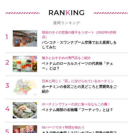
RAN
K
ING
週間ランキング
現在のタイの空港の様子をリポート（2022年4月時
点）
バンコク・スワンナプーム空港でお土産探しを
してみた
魅力とおすすめの専門店をご紹介
ベトナムのローカルスイーツの代表格「チェ
ー」とは？
日本と同じく「区」に分けられているホーチミン
ホーチミンの各区ごとの見どころと雰囲気をご
紹介
ホーチミンでフォーの次に食べるならこの麺！
ベトナム南部の名物麺「フーティウ」とは？
50バーツでタイ料理を味わう
まるで街の食堂！スワンナプーム空港の格安フ