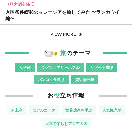
コロナ禍を経て…
入国条件緩和のマレーシアを旅してみた 〜ランカウイ
編〜
VIEW MORE
旅
のテーマ
女子旅
ラグジュアリーホテル
リゾート満喫
バンコク食巡り
買い物三昧
お
役
立ち情報
お土産
モデルコース
世界遺産を学ぶ
人気観光地
日本で楽しむアジアの国