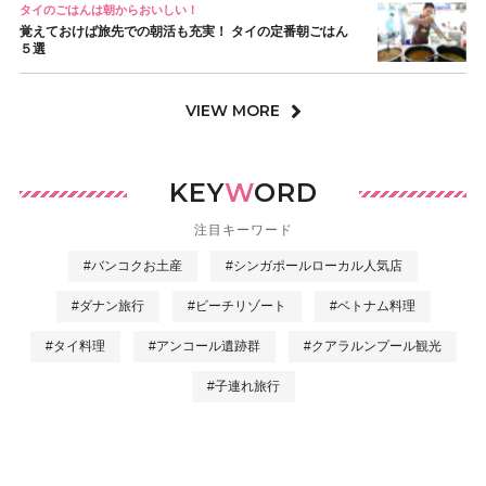
タイのごはんは朝からおいしい！
覚えておけば旅先での朝活も充実！ タイの定番朝ごはん
５選
VIEW MORE
KEY
W
ORD
注目キーワード
#バンコクお土産
#シンガポールローカル人気店
#ダナン旅行
#ビーチリゾート
#ベトナム料理
#タイ料理
#アンコール遺跡群
#クアラルンプール観光
#子連れ旅行