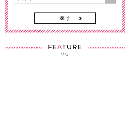
探 す
FE
A
TURE
特集