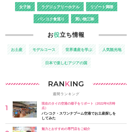
女子旅
ラグジュアリーホテル
リゾート満喫
バンコク食巡り
買い物三昧
お
役
立ち情報
お土産
モデルコース
世界遺産を学ぶ
人気観光地
日本で楽しむアジアの国
RAN
K
ING
週間ランキング
現在のタイの空港の様子をリポート（2022年4月時
点）
バンコク・スワンナプーム空港でお土産探しを
してみた
魅力とおすすめの専門店をご紹介