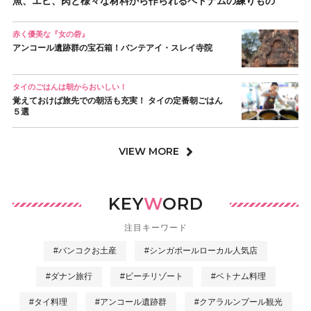
魚、エビ、肉と様々な材料から作られるベトナムの練りもの
赤く優美な『女の砦』
アンコール遺跡群の宝石箱！バンテアイ・スレイ寺院
タイのごはんは朝からおいしい！
覚えておけば旅先での朝活も充実！ タイの定番朝ごはん
５選
VIEW MORE
KEY
W
ORD
注目キーワード
#バンコクお土産
#シンガポールローカル人気店
#ダナン旅行
#ビーチリゾート
#ベトナム料理
#タイ料理
#アンコール遺跡群
#クアラルンプール観光