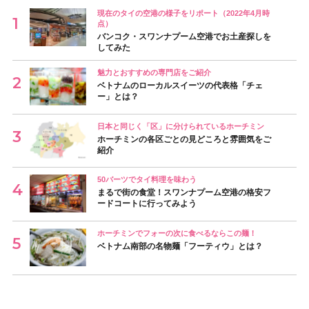
現在のタイの空港の様子をリポート（2022年4月時
点）
バンコク・スワンナプーム空港でお土産探しを
してみた
魅力とおすすめの専門店をご紹介
ベトナムのローカルスイーツの代表格「チェ
ー」とは？
日本と同じく「区」に分けられているホーチミン
ホーチミンの各区ごとの見どころと雰囲気をご
紹介
50バーツでタイ料理を味わう
まるで街の食堂！スワンナプーム空港の格安フ
ードコートに行ってみよう
ホーチミンでフォーの次に食べるならこの麺！
ベトナム南部の名物麺「フーティウ」とは？