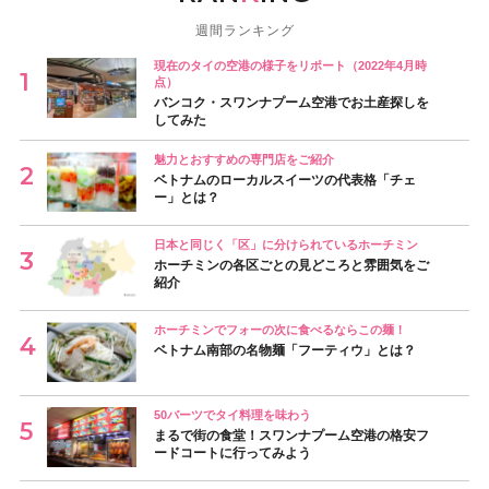
週間ランキング
現在のタイの空港の様子をリポート（2022年4月時
点）
バンコク・スワンナプーム空港でお土産探しを
してみた
魅力とおすすめの専門店をご紹介
ベトナムのローカルスイーツの代表格「チェ
ー」とは？
日本と同じく「区」に分けられているホーチミン
ホーチミンの各区ごとの見どころと雰囲気をご
紹介
ホーチミンでフォーの次に食べるならこの麺！
ベトナム南部の名物麺「フーティウ」とは？
50バーツでタイ料理を味わう
まるで街の食堂！スワンナプーム空港の格安フ
ードコートに行ってみよう