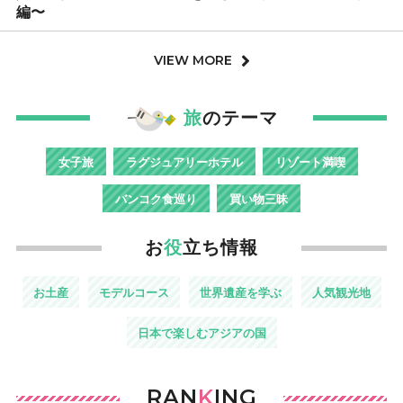
編〜
VIEW MORE
旅
のテーマ
女子旅
ラグジュアリーホテル
リゾート満喫
バンコク食巡り
買い物三昧
お
役
立ち情報
お土産
モデルコース
世界遺産を学ぶ
人気観光地
日本で楽しむアジアの国
RAN
K
ING