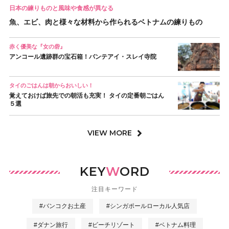
日本の練りものと風味や食感が異なる
魚、エビ、肉と様々な材料から作られるベトナムの練りもの
赤く優美な『女の砦』
アンコール遺跡群の宝石箱！バンテアイ・スレイ寺院
タイのごはんは朝からおいしい！
覚えておけば旅先での朝活も充実！ タイの定番朝ごはん
５選
VIEW MORE
KEY
W
ORD
注目キーワード
#バンコクお土産
#シンガポールローカル人気店
#ダナン旅行
#ビーチリゾート
#ベトナム料理