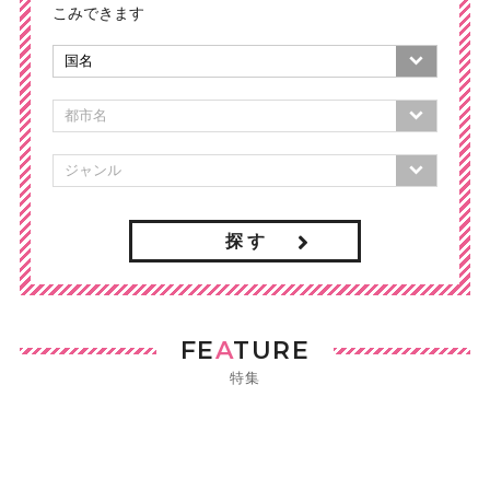
こみできます
探 す
FE
A
TURE
特集