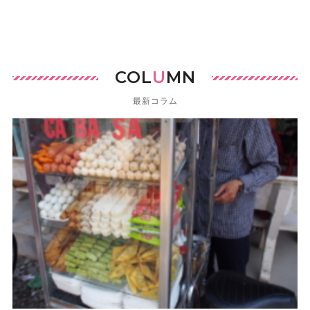
COL
U
MN
最新コラム