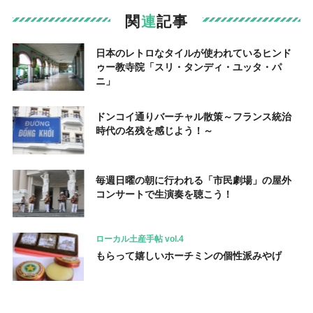
関
連
記事
日本のレトロなタイルが使われているヒンド
ゥー教寺院「スリ・タンディ・ユッタ・パ
ニ」
ドンコイ通りバーチャル散策～フランス統治
時代の名残を感じよう！～
毎週日曜の朝に行われる「市民劇場」の屋外
コンサートで生演奏を聴こう！
ローカル土産手帖 vol.4
もらって嬉しいホーチミンの個性派みやげ