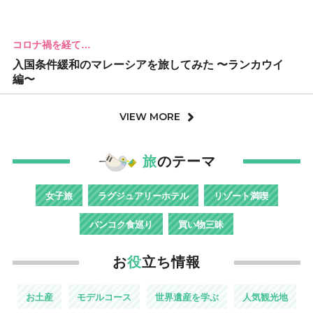
コロナ禍を経て…
入国条件緩和のマレーシアを旅してみた 〜ランカウイ
編〜
VIEW MORE
旅
のテーマ
女子旅
ラグジュアリーホテル
リゾート満喫
バンコク食巡り
買い物三昧
お
役
立ち情報
お土産
モデルコース
世界遺産を学ぶ
人気観光地