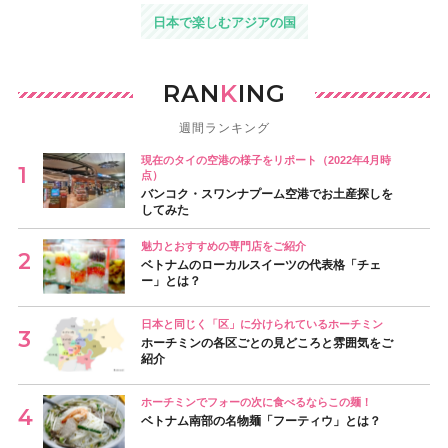
日本で楽しむアジアの国
RAN
K
ING
週間ランキング
現在のタイの空港の様子をリポート（2022年4月時
点）
バンコク・スワンナプーム空港でお土産探しを
してみた
魅力とおすすめの専門店をご紹介
ベトナムのローカルスイーツの代表格「チェ
ー」とは？
日本と同じく「区」に分けられているホーチミン
ホーチミンの各区ごとの見どころと雰囲気をご
紹介
ホーチミンでフォーの次に食べるならこの麺！
ベトナム南部の名物麺「フーティウ」とは？