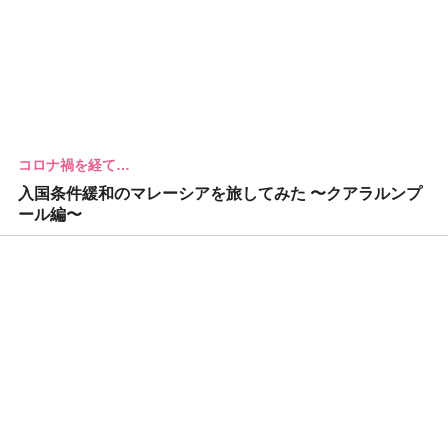
コロナ禍を経て…
入国条件緩和のマレーシアを旅してみた 〜クアラルンプ
ール編〜