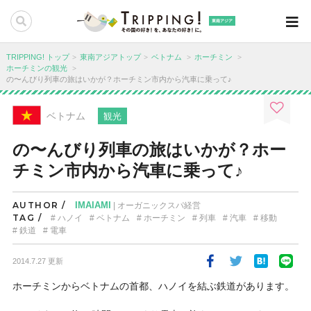
東南アジア
TRIPPING! トップ
東南アジアトップ
ベトナム
ホーチミン
ホーチミンの観光
の〜んびり列車の旅はいかが？ホーチミン市内から汽車に乗って♪
ベトナム
観光
の〜んびり列車の旅はいかが？ホー
チミン市内から汽車に乗って♪
AUTHOR /
IMAIAMI
| オーガニックスパ経営
TAG /
ハノイ
ベトナム
ホーチミン
列車
汽車
移動
鉄道
電車
2014.7.27 更新
ホーチミンからベトナムの首都、ハノイを結ぶ鉄道があります。