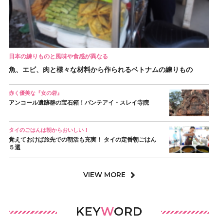
日本の練りものと風味や食感が異なる
魚、エビ、肉と様々な材料から作られるベトナムの練りもの
赤く優美な『女の砦』
アンコール遺跡群の宝石箱！バンテアイ・スレイ寺院
タイのごはんは朝からおいしい！
覚えておけば旅先での朝活も充実！ タイの定番朝ごはん
５選
VIEW MORE
KEY
W
ORD