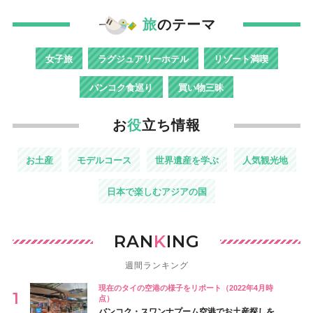
旅
のテーマ
女子旅
ラグジュアリーホテル
リゾート満喫
バンコク食巡り
買い物三昧
お
役
立ち情報
お土産
モデルコース
世界遺産を学ぶ
人気観光地
日本で楽しむアジアの国
RAN
K
ING
週間ランキング
現在のタイの空港の様子をリポート（2022年4月時
点）
バンコク・スワンナプーム空港でお土産探しを