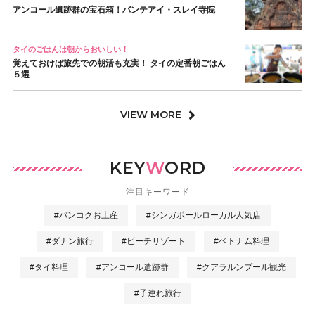
アンコール遺跡群の宝石箱！バンテアイ・スレイ寺院
タイのごはんは朝からおいしい！
覚えておけば旅先での朝活も充実！ タイの定番朝ごはん
５選
VIEW MORE
KEY
W
ORD
注目キーワード
#バンコクお土産
#シンガポールローカル人気店
#ダナン旅行
#ビーチリゾート
#ベトナム料理
#タイ料理
#アンコール遺跡群
#クアラルンプール観光
#子連れ旅行