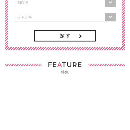
探 す
FE
A
TURE
特集