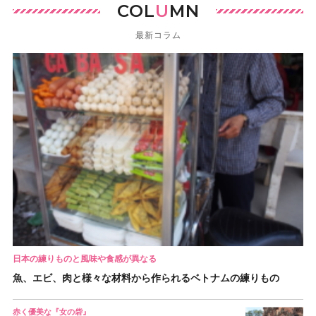
COL
U
MN
最新コラム
日本の練りものと風味や食感が異なる
魚、エビ、肉と様々な材料から作られるベトナムの練りもの
赤く優美な『女の砦』