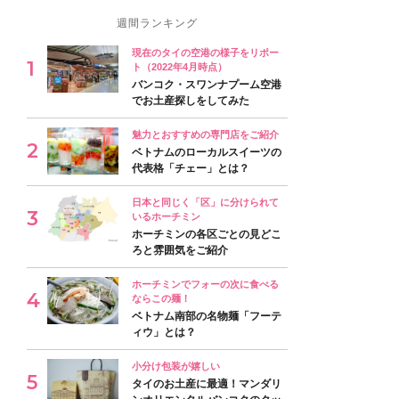
週間ランキング
現在のタイの空港の様子をリポー
ト（2022年4月時点）
バンコク・スワンナプーム空港
でお土産探しをしてみた
魅力とおすすめの専門店をご紹介
ベトナムのローカルスイーツの
代表格「チェー」とは？
日本と同じく「区」に分けられて
いるホーチミン
ホーチミンの各区ごとの見どこ
ろと雰囲気をご紹介
ホーチミンでフォーの次に食べる
ならこの麺！
ベトナム南部の名物麺「フーテ
ィウ」とは？
小分け包装が嬉しい
タイのお土産に最適！マンダリ