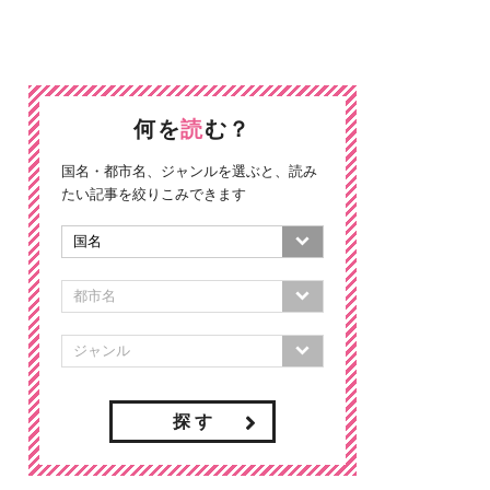
何を
読
む？
国名・都市名、ジャンルを選ぶと、読み
たい記事を絞りこみできます
探 す