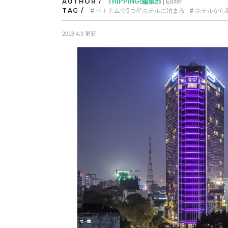
AUTHOR /
TRIPPING!編集部
| Editer
TAG /
ベトナムで5つ星ホテルに泊まる
ホテルから
2018.4.3 更新