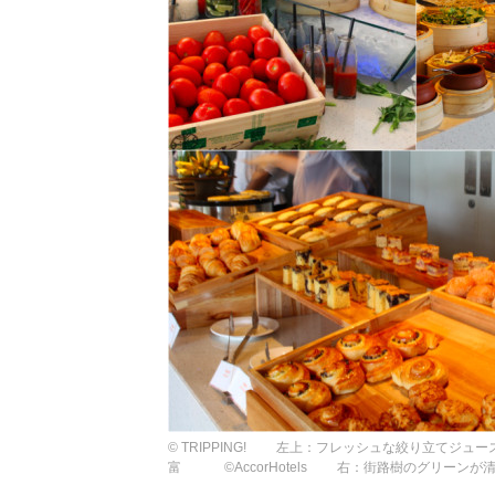
© TRIPPING! 左上：フレッシュな絞り立て
富 ©AccorHotels 右：街路樹のグリーンが