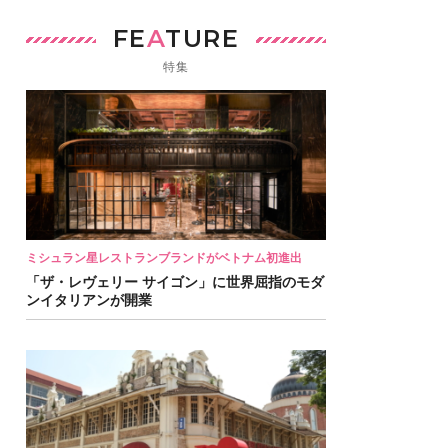
FE
A
TURE
特集
ミシュラン星レストランブランドがベトナム初進出
「ザ・レヴェリー サイゴン」に世界屈指のモダ
ンイタリアンが開業