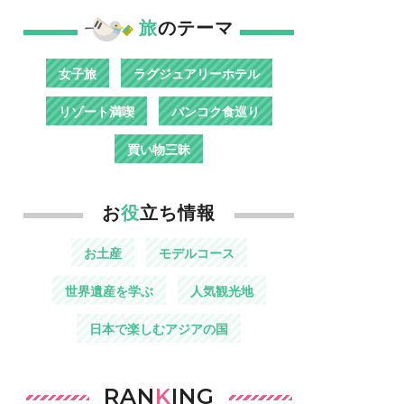
旅
のテーマ
女子旅
ラグジュアリーホテル
リゾート満喫
バンコク食巡り
買い物三昧
お
役
立ち情報
お土産
モデルコース
世界遺産を学ぶ
人気観光地
日本で楽しむアジアの国
RAN
K
ING