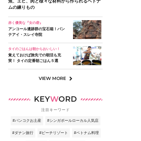
魚、エビ、肉と様々な材料から作られるベトナ
ムの練りもの
赤く優美な『女の砦』
アンコール遺跡群の宝石箱！バン
テアイ・スレイ寺院
タイのごはんは朝からおいしい！
覚えておけば旅先での朝活も充
実！ タイの定番朝ごはん５選
VIEW MORE
KEY
W
ORD
注目キーワード
#バンコクお土産
#シンガポールローカル人気店
#ダナン旅行
#ビーチリゾート
#ベトナム料理