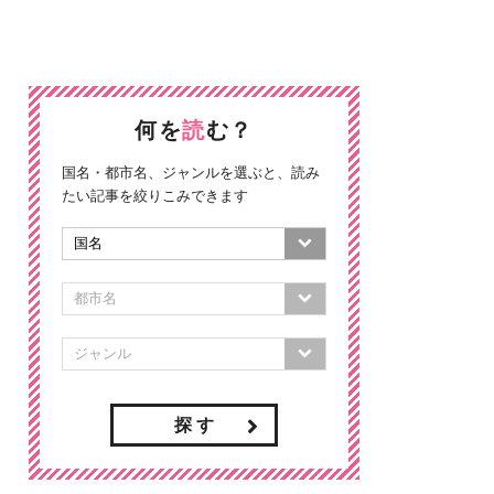
何を
読
む？
国名・都市名、ジャンルを選ぶと、読み
たい記事を絞りこみできます
探 す