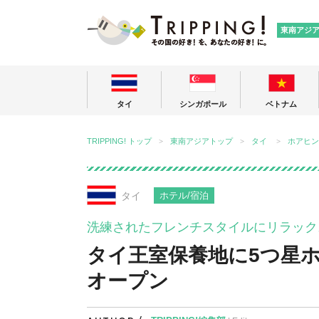
TRIPPING
東南アジ
タイ
シンガポール
ベトナム
TRIPPING! トップ
東南アジアトップ
タイ
ホアヒン
タイ
ホテル/宿泊
洗練されたフレンチスタイルにリラック
タイ王室保養地に5つ星ホ
オープン