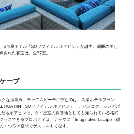
、5つ星ホテル「
SOソフィテル ホアヒン
」が誕生。周囲の美し
練された客室は、全77室。
ケープ
ックな海岸線、チャアムビーチに佇むのは、高級ホテルブラン
TEL HUA HIN（SOソフィテル ホアヒン）
」。バンコク、シンガポ
んだ地ホアヒンは、タイ王室の保養地としても知られている格式
きるプロパティは、テーマに「Imaginative Escape（想
のくつろぎ空間でゲストをもてなす。