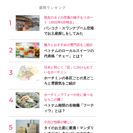
週間ランキング
現在のタイの空港の様子をリポー
ト（2022年4月時点）
バンコク・スワンナプーム空港
でお土産探しをしてみた
魅力とおすすめの専門店をご紹介
ベトナムのローカルスイーツの
代表格「チェー」とは？
日本と同じく「区」に分けられて
いるホーチミン
ホーチミンの各区ごとの見どこ
ろと雰囲気をご紹介
ホーチミンでフォーの次に食べる
ならこの麺！
ベトナム南部の名物麺「フーテ
ィウ」とは？
小分け包装が嬉しい
タイのお土産に最適！マンダリ