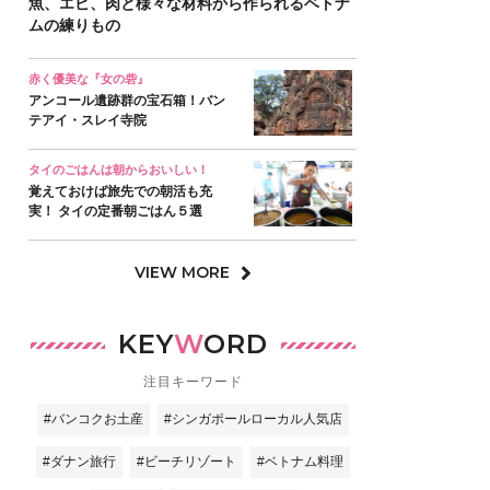
魚、エビ、肉と様々な材料から作られるベトナ
ムの練りもの
赤く優美な『女の砦』
アンコール遺跡群の宝石箱！バン
テアイ・スレイ寺院
タイのごはんは朝からおいしい！
覚えておけば旅先での朝活も充
実！ タイの定番朝ごはん５選
VIEW MORE
KEY
W
ORD
注目キーワード
#バンコクお土産
#シンガポールローカル人気店
#ダナン旅行
#ビーチリゾート
#ベトナム料理