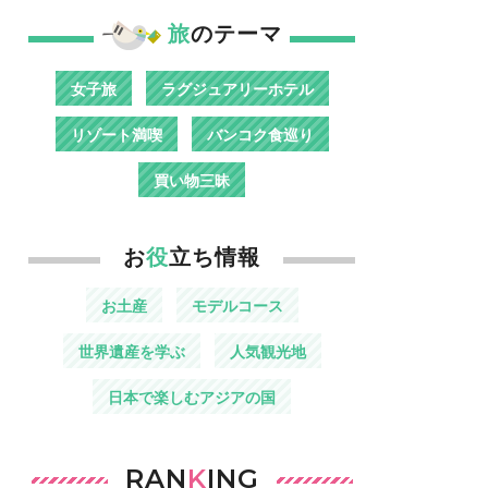
旅
のテーマ
女子旅
ラグジュアリーホテル
リゾート満喫
バンコク食巡り
買い物三昧
お
役
立ち情報
お土産
モデルコース
世界遺産を学ぶ
人気観光地
日本で楽しむアジアの国
RAN
K
ING