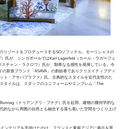
のリゾートをプロデュースするSOソフィテル。モーリシャスの
ダ）氏が、シンガポールではKarl Lagerfeld（カール・ラガーフェ
oix（クリスチャン・ラクロワ）氏が、類希なる感性を発揮している。今
イの新進ブランド「ASAVA」の創始者でありクリエイティブディ
ha（ポルパット・アサバプラファ）氏。古典的なスタイルを近代女性のた
のスタイルは、スタッフのユニフォームやエンブレム「The
t Bunnag（ドゥアングリ・ブナグ）氏を起用。建物の幾何学的な
代的ながら周囲の自然とも融合する落ち着いた空間をつくり上げ
」をテーマにインテリアを手掛けたのは、フランスと東南アジアに拠点を置