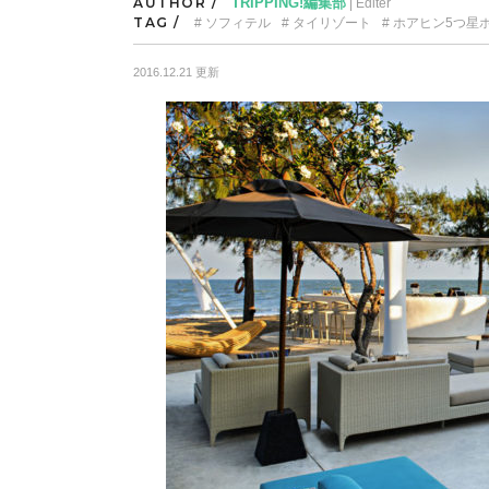
AUTHOR /
TRIPPING!編集部
| Editer
TAG /
ソフィテル
タイリゾート
ホアヒン5つ星
2016.12.21 更新