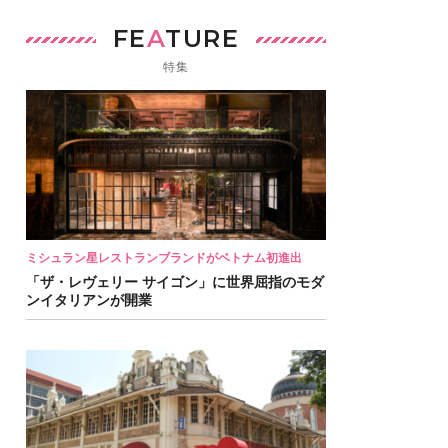
FE
A
TURE
特集
ミシュラン星レストランブランドがベトナム初進出
「ザ・レヴェリー サイゴン」に世界屈指のモダ
ンイタリアンが開業