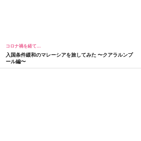
コロナ禍を経て…
入国条件緩和のマレーシアを旅してみた 〜クアラルンプ
ール編〜