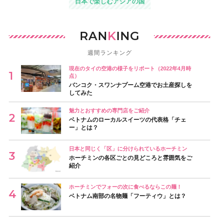
日本で楽しむアジアの国
RAN
K
ING
週間ランキング
現在のタイの空港の様子をリポート（2022年4月時
点）
バンコク・スワンナプーム空港でお土産探しを
してみた
魅力とおすすめの専門店をご紹介
ベトナムのローカルスイーツの代表格「チェ
ー」とは？
日本と同じく「区」に分けられているホーチミン
ホーチミンの各区ごとの見どころと雰囲気をご
紹介
ホーチミンでフォーの次に食べるならこの麺！
ベトナム南部の名物麺「フーティウ」とは？