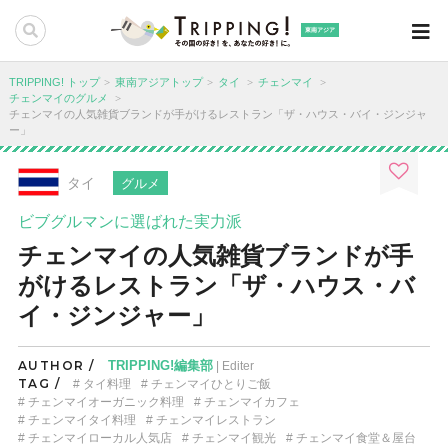
東南アジア
TRIPPING! トップ
東南アジアトップ
タイ
チェンマイ
チェンマイのグルメ
チェンマイの人気雑貨ブランドが手がけるレストラン「ザ・ハウス・バイ・ジンジャ
ー」
タイ
グルメ
ビブグルマンに選ばれた実力派
チェンマイの人気雑貨ブランドが手
がけるレストラン「ザ・ハウス・バ
イ・ジンジャー」
AUTHOR /
TRIPPING!編集部
| Editer
TAG /
タイ料理
チェンマイひとりご飯
チェンマイオーガニック料理
チェンマイカフェ
チェンマイタイ料理
チェンマイレストラン
チェンマイローカル人気店
チェンマイ観光
チェンマイ食堂＆屋台