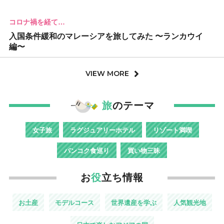
コロナ禍を経て…
入国条件緩和のマレーシアを旅してみた 〜ランカウイ
編〜
VIEW MORE
旅
のテーマ
女子旅
ラグジュアリーホテル
リゾート満喫
バンコク食巡り
買い物三昧
お
役
立ち情報
お土産
モデルコース
世界遺産を学ぶ
人気観光地