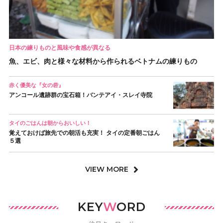
日本の練りものと風味や食感が異なる
魚、エビ、肉と様々な材料から作られるベトナムの練りもの
赤く優美な『女の砦』
アンコール遺跡群の宝石箱！バンテアイ・スレイ寺院
タイのごはんは朝からおいしい！
覚えておけば旅先での朝活も充実！ タイの定番朝ごはん
５選
VIEW MORE
KEY
W
ORD