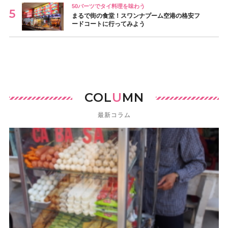
50バーツでタイ料理を味わう
まるで街の食堂！スワンナプーム空港の格安フ
ードコートに行ってみよう
COL
U
MN
最新コラム