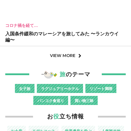
コロナ禍を経て…
入国条件緩和のマレーシアを旅してみた 〜ランカウイ
編〜
VIEW MORE
旅
のテーマ
女子旅
ラグジュアリーホテル
リゾート満喫
バンコク食巡り
買い物三昧
お
役
立ち情報