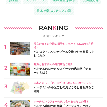
お土産
モデルコース
世界遺産を学ぶ
人気観光地
日本で楽しむアジアの国
RAN
K
ING
週間ランキング
現在のタイの空港の様子をリポート（2022年4月時
点）
バンコク・スワンナプーム空港でお土産探しを
してみた
魅力とおすすめの専門店をご紹介
ベトナムのローカルスイーツの代表格「チェ
ー」とは？
日本と同じく「区」に分けられているホーチミン
ホーチミンの各区ごとの見どころと雰囲気をご
紹介
ホーチミンでフォーの次に食べるならこの麺！
ベトナム南部の名物麺「フーティウ」とは？