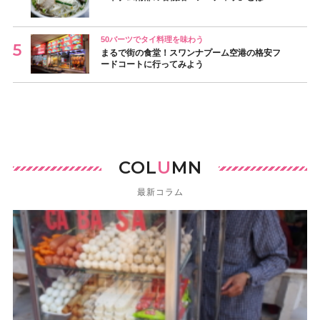
50バーツでタイ料理を味わう
まるで街の食堂！スワンナプーム空港の格安フ
ードコートに行ってみよう
COL
U
MN
最新コラム