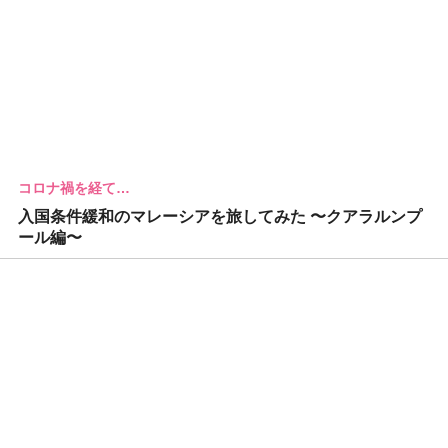
コロナ禍を経て…
入国条件緩和のマレーシアを旅してみた 〜クアラルンプ
ール編〜