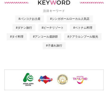
KEY
W
ORD
注目キーワード
#バンコクお土産
#シンガポールローカル人気店
#ダナン旅行
#ビーチリゾート
#ベトナム料理
#タイ料理
#アンコール遺跡群
#クアラルンプール観光
#子連れ旅行