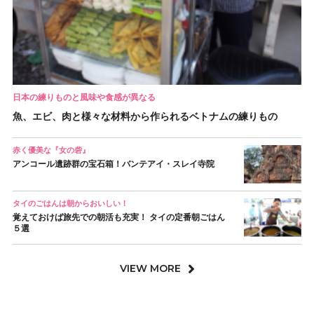
日本の練りものと風味や食感が異なる
魚、エビ、肉と様々な材料から作られるベトナムの練りもの
赤く優美な『女の砦』
アンコール遺跡群の宝石箱！バンテアイ・スレイ寺院
タイのごはんは朝からおいしい！
覚えておけば旅先での朝活も充実！ タイの定番朝ごはん
５選
VIEW MORE