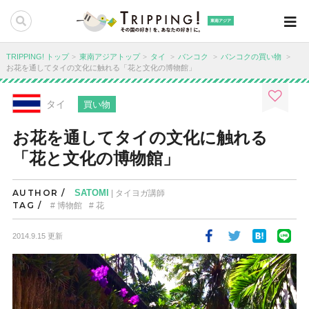
東南アジア
TRIPPING! トップ
東南アジアトップ
タイ
バンコク
バンコクの買い物
お花を通してタイの文化に触れる「花と文化の博物館」
タイ
買い物
お花を通してタイの文化に触れる
「花と文化の博物館」
AUTHOR /
SATOMI
| タイヨガ講師
TAG /
博物館
花
2014.9.15 更新