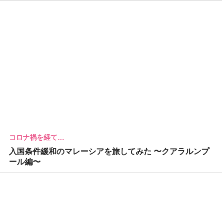
コロナ禍を経て…
入国条件緩和のマレーシアを旅してみた 〜クアラルンプ
ール編〜