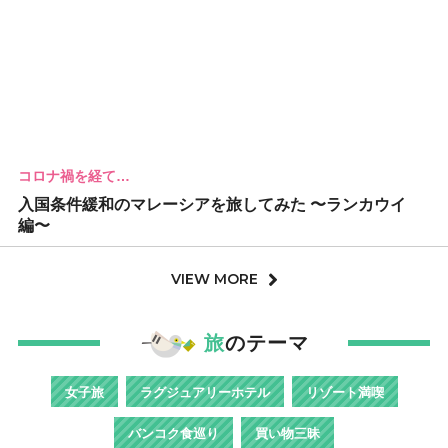
コロナ禍を経て…
入国条件緩和のマレーシアを旅してみた 〜ランカウイ
編〜
VIEW MORE
旅
のテーマ
女子旅
ラグジュアリーホテル
リゾート満喫
バンコク食巡り
買い物三昧