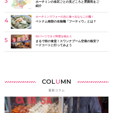
ホーチミンの各区ごとの見どころと雰囲気をご
紹介
ホーチミンでフォーの次に食べるならこの麺！
ベトナム南部の名物麺「フーティウ」とは？
50バーツでタイ料理を味わう
まるで街の食堂！スワンナプーム空港の格安フ
ードコートに行ってみよう
COL
U
MN
最新コラム