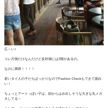
広～い♪
コレ片側だけなんだけど反対側には2階があるの。
なのに
満席！！！！
若いタイ人の子だちばっかりなので
Fashion Check
もできて面白
い！
ちょっとアートっぽい子は、顔からはみ出しそうな大きな
丸メガ
ネ
してる～