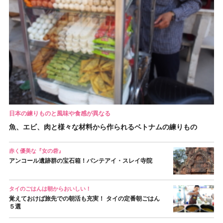
日本の練りものと風味や食感が異なる
魚、エビ、肉と様々な材料から作られるベトナムの練りもの
赤く優美な『女の砦』
アンコール遺跡群の宝石箱！バンテアイ・スレイ寺院
タイのごはんは朝からおいしい！
覚えておけば旅先での朝活も充実！ タイの定番朝ごはん
５選