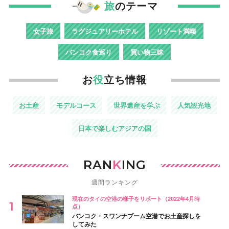
旅
のテーマ
女子旅
ラグジュアリーホテル
リゾート満喫
バンコク食巡り
買い物三昧
お
役
立ち情報
お土産
モデルコース
世界遺産を学ぶ
人気観光地
日本で楽しむアジアの国
RAN
K
ING
週間ランキング
現在のタイの空港の様子をリポート（2022年4月時
点）
バンコク・スワンナプーム空港でお土産探しを
してみた