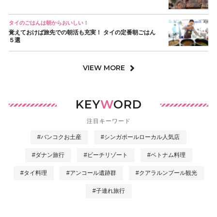
タイのごはんは朝からおいしい！
覚えておけば旅先での朝活も充実！ タイの定番朝ごはん
５選
VIEW MORE
KEY
W
ORD
注目キーワード
#バンコクお土産
#シンガポールローカル人気店
#ダナン旅行
#ビーチリゾート
#ベトナム料理
#タイ料理
#アンコール遺跡群
#クアラルンプール観光
#子連れ旅行