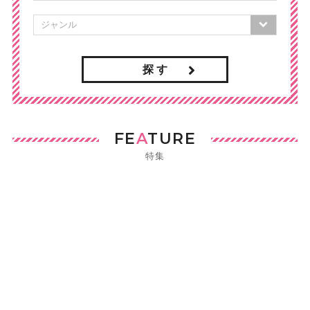
探 す
FE
A
TURE
特集