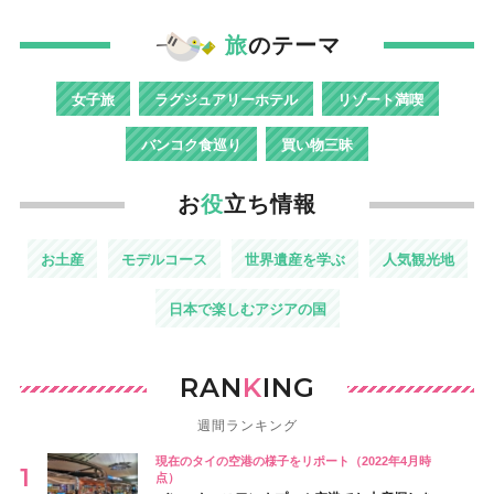
旅
のテーマ
女子旅
ラグジュアリーホテル
リゾート満喫
バンコク食巡り
買い物三昧
お
役
立ち情報
お土産
モデルコース
世界遺産を学ぶ
人気観光地
日本で楽しむアジアの国
RAN
K
ING
週間ランキング
現在のタイの空港の様子をリポート（2022年4月時
点）