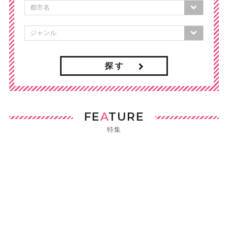
探 す
FE
A
TURE
特集