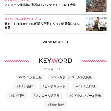
赤く優美な『女の砦』
アンコール遺跡群の宝石箱！バンテアイ・スレイ寺院
タイのごはんは朝からおいしい！
覚えておけば旅先での朝活も充実！ タイの定番朝ごはん
５選
VIEW MORE
KEY
W
ORD
注目キーワード
#バンコクお土産
#シンガポールローカル人気店
#ダナン旅行
#ビーチリゾート
#ベトナム料理
#タイ料理
#アンコール遺跡群
#クアラルンプール観光
#子連れ旅行