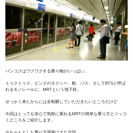
バンコクはワクワクする乗り物がいっぱい。
トゥクトゥク、ピンクのタクシー、船、バス、そしてBTSと呼ば
れるモノレールに、
MRTという地下鉄
。
せっかく来たからには全制覇していただきたいところだけど
今回はとっても
安心で気軽に乗れるMRT
の簡単な乗り方とツッコ
ミどころをご紹介します。
※ちゃんとした乗り方講座はまた次回。