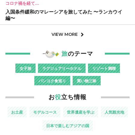
コロナ禍を経て…
入国条件緩和のマレーシアを旅してみた 〜ランカウイ
編〜
VIEW MORE
旅
のテーマ
女子旅
ラグジュアリーホテル
リゾート満喫
バンコク食巡り
買い物三昧
お
役
立ち情報
お土産
モデルコース
世界遺産を学ぶ
人気観光地
日本で楽しむアジアの国