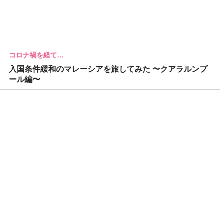
コロナ禍を経て…
入国条件緩和のマレーシアを旅してみた 〜クアラルンプ
ール編〜