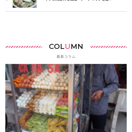
COL
U
MN
最新コラム