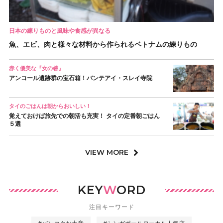
日本の練りものと風味や食感が異なる
魚、エビ、肉と様々な材料から作られるベトナムの練りもの
赤く優美な『女の砦』
アンコール遺跡群の宝石箱！バンテアイ・スレイ寺院
タイのごはんは朝からおいしい！
覚えておけば旅先での朝活も充実！ タイの定番朝ごはん
５選
VIEW MORE
KEY
W
ORD
注目キーワード