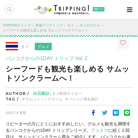
東南アジア
TRIPPING! トップ
東南アジアトップ
タイ
タイのグルメ
シーフードも観光も楽しめる サムットソンクラームへ！
タイ
グルメ
バンコクからの1DAY トリップ Vol. 2
シーフードも観光も楽しめる サムッ
トソンクラームへ！
AUTHOR /
白石路以
| タイ料理ライター
TAG /
サムットソンクラーム
バンコク弾丸旅行
2020.7.8 更新
リピーターの方にとくにおすすめしたい、グルメも観光も満喫す
るバンコクからの1DAY トリップシリーズ。
アユタヤ
に続く２回
目は、サムットソンクラーム県をご紹介します。バンコクから車