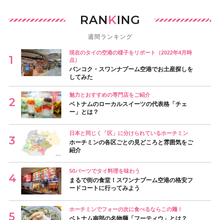
RAN
K
ING
週間ランキング
現在のタイの空港の様子をリポート（2022年4月時
点）
バンコク・スワンナプーム空港でお土産探しを
してみた
魅力とおすすめの専門店をご紹介
ベトナムのローカルスイーツの代表格「チェ
ー」とは？
日本と同じく「区」に分けられているホーチミン
ホーチミンの各区ごとの見どころと雰囲気をご
紹介
50バーツでタイ料理を味わう
まるで街の食堂！スワンナプーム空港の格安フ
ードコートに行ってみよう
ホーチミンでフォーの次に食べるならこの麺！
ベトナム南部の名物麺「フーティウ」とは？