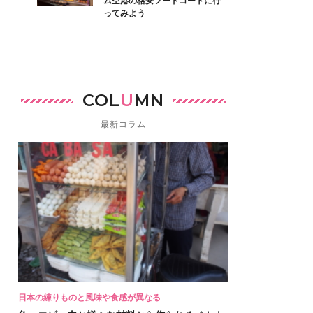
ム空港の格安フードコートに行
ってみよう
COL
U
MN
最新コラム
日本の練りものと風味や食感が異なる