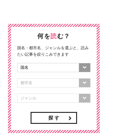
何を
読
む？
国名・都市名、ジャンルを選ぶと、読み
たい記事を絞りこみできます
探 す