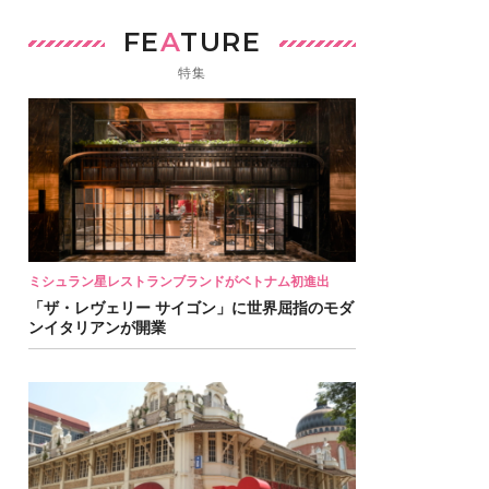
FE
A
TURE
特集
ミシュラン星レストランブランドがベトナム初進出
「ザ・レヴェリー サイゴン」に世界屈指のモダ
ンイタリアンが開業