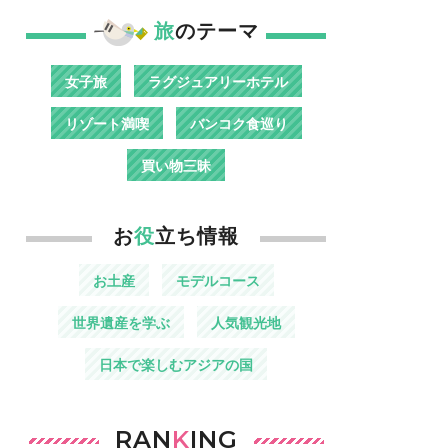
旅
のテーマ
女子旅
ラグジュアリーホテル
リゾート満喫
バンコク食巡り
買い物三昧
お
役
立ち情報
お土産
モデルコース
世界遺産を学ぶ
人気観光地
日本で楽しむアジアの国
RAN
K
ING