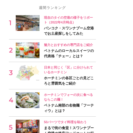
週間ランキング
現在のタイの空港の様子をリポー
ト（2022年4月時点）
バンコク・スワンナプーム空港
でお土産探しをしてみた
魅力とおすすめの専門店をご紹介
ベトナムのローカルスイーツの
代表格「チェー」とは？
日本と同じく「区」に分けられて
いるホーチミン
ホーチミンの各区ごとの見どこ
ろと雰囲気をご紹介
ホーチミンでフォーの次に食べる
ならこの麺！
ベトナム南部の名物麺「フーテ
ィウ」とは？
50バーツでタイ料理を味わう
まるで街の食堂！スワンナプー