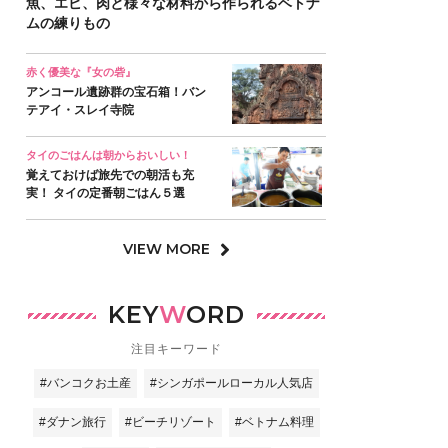
魚、エビ、肉と様々な材料から作られるベトナ
ムの練りもの
赤く優美な『女の砦』
アンコール遺跡群の宝石箱！バン
テアイ・スレイ寺院
タイのごはんは朝からおいしい！
覚えておけば旅先での朝活も充
実！ タイの定番朝ごはん５選
VIEW MORE
KEY
W
ORD
注目キーワード
#バンコクお土産
#シンガポールローカル人気店
#ダナン旅行
#ビーチリゾート
#ベトナム料理