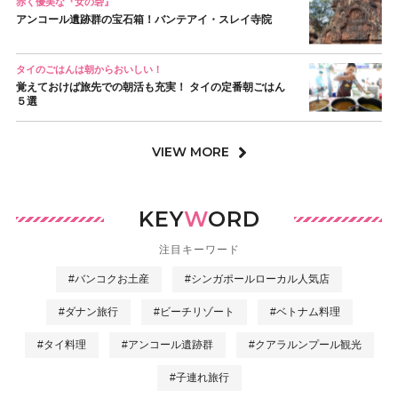
赤く優美な『女の砦』
アンコール遺跡群の宝石箱！バンテアイ・スレイ寺院
タイのごはんは朝からおいしい！
覚えておけば旅先での朝活も充実！ タイの定番朝ごはん
５選
VIEW MORE
KEY
W
ORD
注目キーワード
#バンコクお土産
#シンガポールローカル人気店
#ダナン旅行
#ビーチリゾート
#ベトナム料理
#タイ料理
#アンコール遺跡群
#クアラルンプール観光
#子連れ旅行