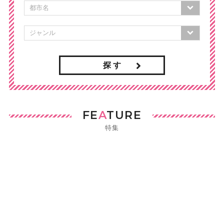
探 す
FE
A
TURE
特集