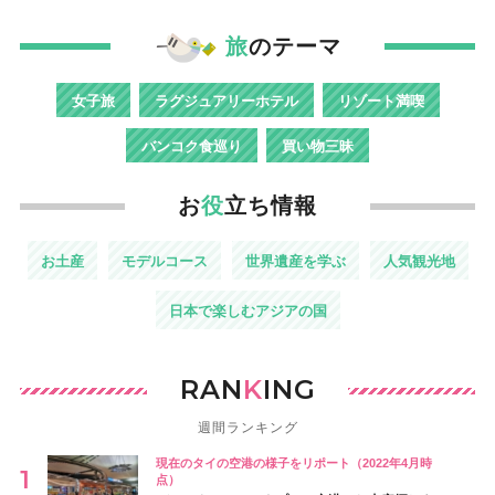
旅
のテーマ
女子旅
ラグジュアリーホテル
リゾート満喫
バンコク食巡り
買い物三昧
お
役
立ち情報
お土産
モデルコース
世界遺産を学ぶ
人気観光地
日本で楽しむアジアの国
RAN
K
ING
週間ランキング
現在のタイの空港の様子をリポート（2022年4月時
点）