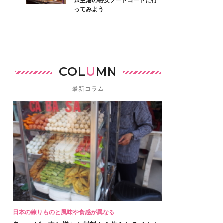
ム空港の格安フードコートに行
ってみよう
COL
U
MN
最新コラム
日本の練りものと風味や食感が異なる