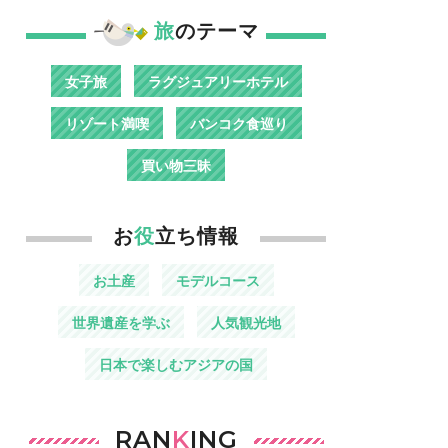
旅
のテーマ
女子旅
ラグジュアリーホテル
リゾート満喫
バンコク食巡り
買い物三昧
お
役
立ち情報
お土産
モデルコース
世界遺産を学ぶ
人気観光地
日本で楽しむアジアの国
RAN
K
ING