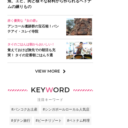
魚、エビ、肉と様々な材料から作られるベトナ
ムの練りもの
赤く優美な『女の砦』
アンコール遺跡群の宝石箱！バン
テアイ・スレイ寺院
タイのごはんは朝からおいしい！
覚えておけば旅先での朝活も充
実！ タイの定番朝ごはん５選
VIEW MORE
KEY
W
ORD
注目キーワード
#バンコクお土産
#シンガポールローカル人気店
#ダナン旅行
#ビーチリゾート
#ベトナム料理