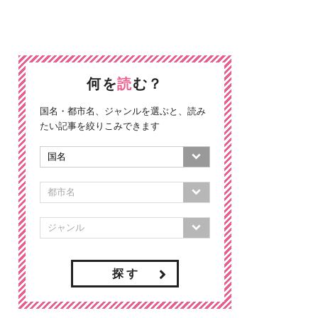
何を
読
む？
国名・都市名、ジャンルを選ぶと、読み
たい記事を絞りこみできます
探 す