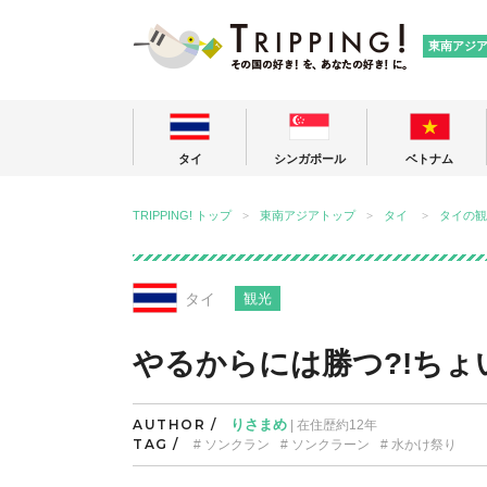
TRIPPING
東南アジ
タイ
シンガポール
ベトナム
TRIPPING! トップ
東南アジアトップ
タイ
タイの観
タイ
観光
やるからには勝つ?!ち
AUTHOR /
りさまめ
| 在住歴約12年
TAG /
ソンクラン
ソンクラーン
水かけ祭り