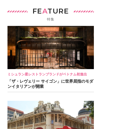
FE
A
TURE
特集
ミシュラン星レストランブランドがベトナム初進出
「ザ・レヴェリー サイゴン」に世界屈指のモダ
ンイタリアンが開業