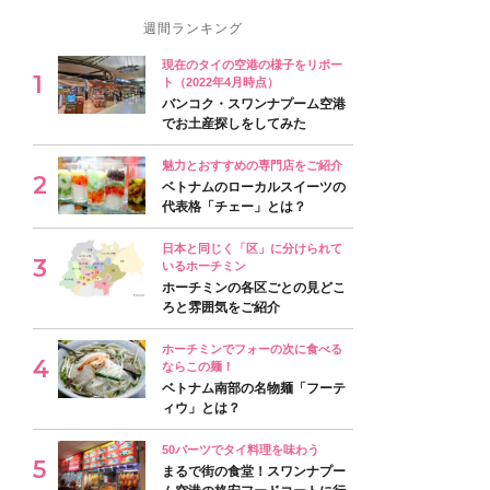
週間ランキング
現在のタイの空港の様子をリポー
ト（2022年4月時点）
バンコク・スワンナプーム空港
でお土産探しをしてみた
魅力とおすすめの専門店をご紹介
ベトナムのローカルスイーツの
代表格「チェー」とは？
日本と同じく「区」に分けられて
いるホーチミン
ホーチミンの各区ごとの見どこ
ろと雰囲気をご紹介
ホーチミンでフォーの次に食べる
ならこの麺！
ベトナム南部の名物麺「フーテ
ィウ」とは？
50バーツでタイ料理を味わう
まるで街の食堂！スワンナプー