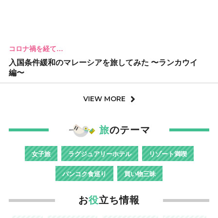
コロナ禍を経て…
入国条件緩和のマレーシアを旅してみた 〜ランカウイ
編〜
VIEW MORE
旅
のテーマ
女子旅
ラグジュアリーホテル
リゾート満喫
バンコク食巡り
買い物三昧
お
役
立ち情報