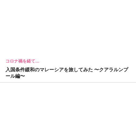
コロナ禍を経て…
入国条件緩和のマレーシアを旅してみた 〜クアラルンプ
ール編〜