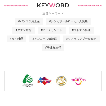
KEY
W
ORD
注目キーワード
#バンコクお土産
#シンガポールローカル人気店
#ダナン旅行
#ビーチリゾート
#ベトナム料理
#タイ料理
#アンコール遺跡群
#クアラルンプール観光
#子連れ旅行