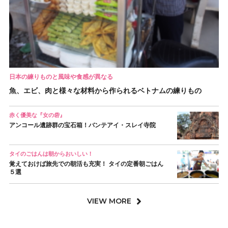
日本の練りものと風味や食感が異なる
魚、エビ、肉と様々な材料から作られるベトナムの練りもの
赤く優美な『女の砦』
アンコール遺跡群の宝石箱！バンテアイ・スレイ寺院
タイのごはんは朝からおいしい！
覚えておけば旅先での朝活も充実！ タイの定番朝ごはん
５選
VIEW MORE