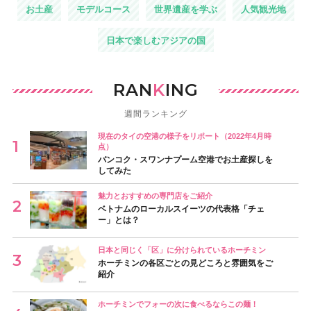
お土産
モデルコース
世界遺産を学ぶ
人気観光地
日本で楽しむアジアの国
RAN
K
ING
週間ランキング
現在のタイの空港の様子をリポート（2022年4月時
点）
バンコク・スワンナプーム空港でお土産探しを
してみた
魅力とおすすめの専門店をご紹介
ベトナムのローカルスイーツの代表格「チェ
ー」とは？
日本と同じく「区」に分けられているホーチミン
ホーチミンの各区ごとの見どころと雰囲気をご
紹介
ホーチミンでフォーの次に食べるならこの麺！