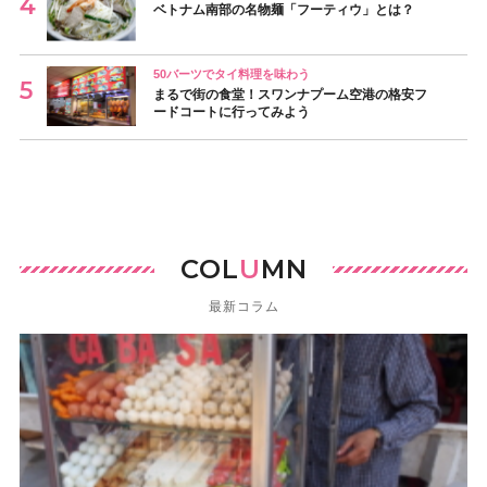
ベトナム南部の名物麺「フーティウ」とは？
50バーツでタイ料理を味わう
まるで街の食堂！スワンナプーム空港の格安フ
ードコートに行ってみよう
COL
U
MN
最新コラム