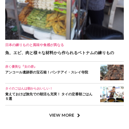
日本の練りものと風味や食感が異なる
魚、エビ、肉と様々な材料から作られるベトナムの練りもの
赤く優美な『女の砦』
アンコール遺跡群の宝石箱！バンテアイ・スレイ寺院
タイのごはんは朝からおいしい！
覚えておけば旅先での朝活も充実！ タイの定番朝ごはん
５選
VIEW MORE