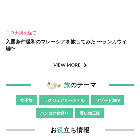
コロナ禍を経て…
入国条件緩和のマレーシアを旅してみた 〜ランカウイ
編〜
VIEW MORE
旅
のテーマ
女子旅
ラグジュアリーホテル
リゾート満喫
バンコク食巡り
買い物三昧
お
役
立ち情報