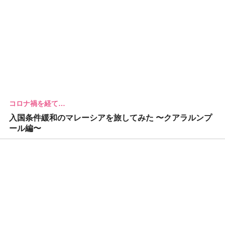
コロナ禍を経て…
入国条件緩和のマレーシアを旅してみた 〜クアラルンプ
ール編〜