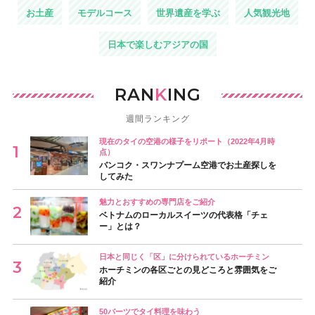
お土産
モデルコース
世界遺産を学ぶ
人気観光地
日本で楽しむアジアの国
RAN
K
ING
週間ランキング
現在のタイの空港の様子をリポート（2022年4月時
点）
バンコク・スワンナプーム空港でお土産探しを
してみた
魅力とおすすめの専門店をご紹介
ベトナムのローカルスイーツの代表格「チェ
ー」とは？
日本と同じく「区」に分けられているホーチミン
ホーチミンの各区ごとの見どころと雰囲気をご
紹介
50バーツでタイ料理を味わう