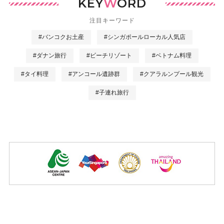
KEY
W
ORD
注目キーワード
#バンコクお土産
#シンガポールローカル人気店
#ダナン旅行
#ビーチリゾート
#ベトナム料理
#タイ料理
#アンコール遺跡群
#クアラルンプール観光
#子連れ旅行