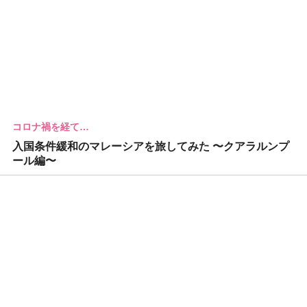
コロナ禍を経て…
入国条件緩和のマレーシアを旅してみた 〜クアラルンプ
ール編〜