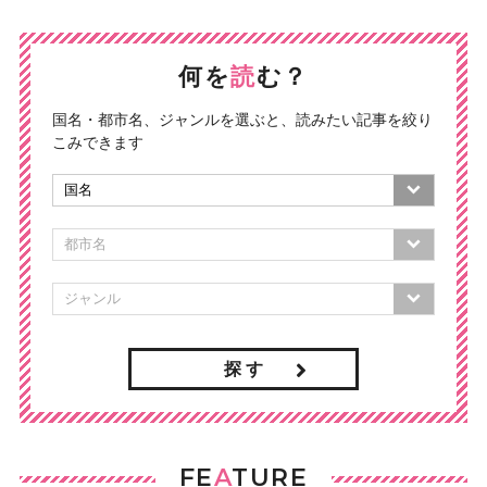
何を
読
む？
国名・都市名、ジャンルを選ぶと、読みたい記事を絞り
こみできます
探 す
FE
A
TURE