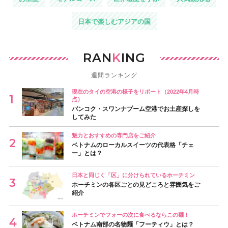
日本で楽しむアジアの国
RAN
K
ING
週間ランキング
現在のタイの空港の様子をリポート（2022年4月時
点）
バンコク・スワンナプーム空港でお土産探しを
してみた
魅力とおすすめの専門店をご紹介
ベトナムのローカルスイーツの代表格「チェ
ー」とは？
日本と同じく「区」に分けられているホーチミン
ホーチミンの各区ごとの見どころと雰囲気をご
紹介
ホーチミンでフォーの次に食べるならこの麺！
ベトナム南部の名物麺「フーティウ」とは？