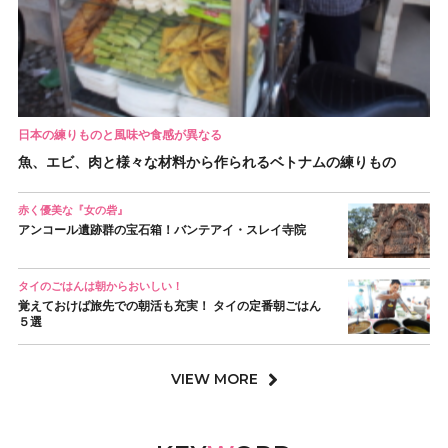
日本の練りものと風味や食感が異なる
魚、エビ、肉と様々な材料から作られるベトナムの練りもの
赤く優美な『女の砦』
アンコール遺跡群の宝石箱！バンテアイ・スレイ寺院
タイのごはんは朝からおいしい！
覚えておけば旅先での朝活も充実！ タイの定番朝ごはん
５選
VIEW MORE