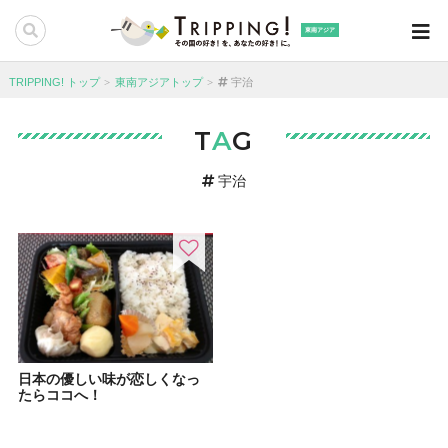
東南アジア
TRIPPING! トップ
東南アジアトップ
宇治
T
A
G
宇治
日本の優しい味が恋しくなっ
たらココへ！