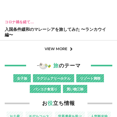
コロナ禍を経て…
入国条件緩和のマレーシアを旅してみた 〜ランカウイ
編〜
VIEW MORE
旅
のテーマ
女子旅
ラグジュアリーホテル
リゾート満喫
バンコク食巡り
買い物三昧
お
役
立ち情報
お土産
モデルコース
世界遺産を学ぶ
人気観光地