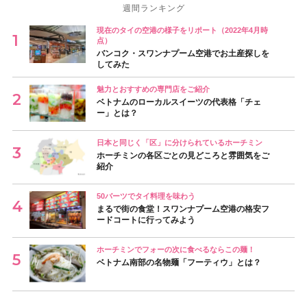
週間ランキング
現在のタイの空港の様子をリポート（2022年4月時
点）
バンコク・スワンナプーム空港でお土産探しを
してみた
魅力とおすすめの専門店をご紹介
ベトナムのローカルスイーツの代表格「チェ
ー」とは？
日本と同じく「区」に分けられているホーチミン
ホーチミンの各区ごとの見どころと雰囲気をご
紹介
50バーツでタイ料理を味わう
まるで街の食堂！スワンナプーム空港の格安フ
ードコートに行ってみよう
ホーチミンでフォーの次に食べるならこの麺！
ベトナム南部の名物麺「フーティウ」とは？