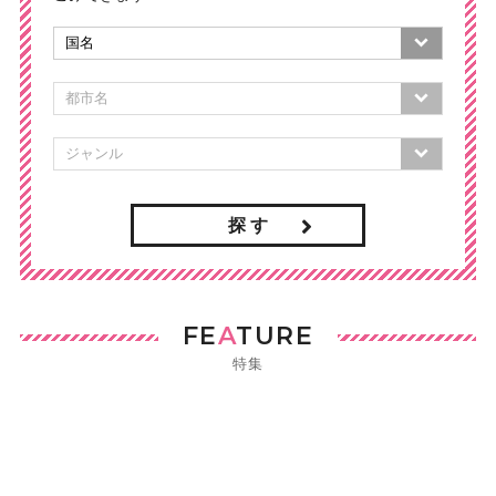
探 す
FE
A
TURE
特集