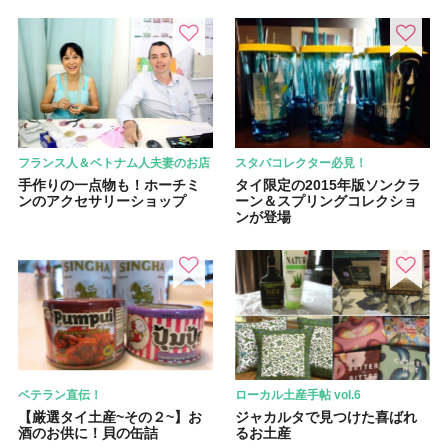
フランス人＆ベトナム人夫妻のお店
スタバコレクター必見！
手作りの一点物も！ホーチミ
タイ限定の2015年版ソンクラ
ンのアクセサリーショップ
ーン＆スプリングコレクショ
ンが登場
ベテラン直伝！
ローカル土産手帖 vol.6
【厳選タイ土産~その２~】お
ジャカルタで見つけた喜ばれ
酒のお供に！貝の缶詰
るお土産