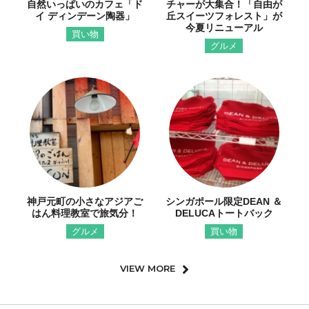
自然いっぱいのカフェ「ド
チャーが大集合！「自由が
イ ディンデーン陶器」
丘スイーツフォレスト」が
今夏リニューアル
買い物
グルメ
神戸元町の小さなアジアご
シンガポール限定DEAN ＆
はん料理教室で旅気分！
DELUCAトートバック
グルメ
買い物
VIEW MORE