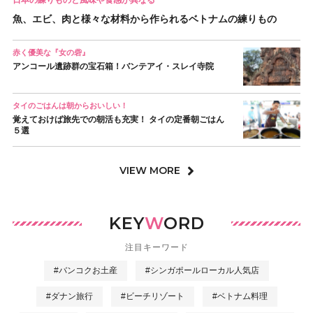
魚、エビ、肉と様々な材料から作られるベトナムの練りもの
赤く優美な『女の砦』
アンコール遺跡群の宝石箱！バンテアイ・スレイ寺院
タイのごはんは朝からおいしい！
覚えておけば旅先での朝活も充実！ タイの定番朝ごはん
５選
VIEW MORE
KEY
W
ORD
注目キーワード
#バンコクお土産
#シンガポールローカル人気店
#ダナン旅行
#ビーチリゾート
#ベトナム料理