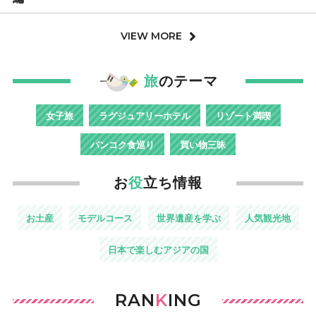
VIEW MORE
旅
のテーマ
女子旅
ラグジュアリーホテル
リゾート満喫
バンコク食巡り
買い物三昧
お
役
立ち情報
お土産
モデルコース
世界遺産を学ぶ
人気観光地
日本で楽しむアジアの国
RAN
K
ING