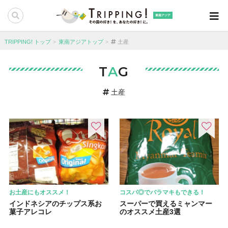
東南アジア
TRIPPING! トップ
東南アジアトップ
土産
T
A
G
土産
お土産にもオススメ！
コスパ◎でバラマキもできる！
インドネシアのチップス系お
スーパーで買えるミャンマー
菓子アレコレ
のオススメ土産3選