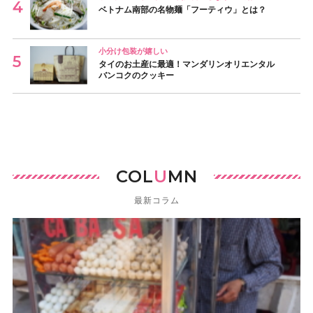
ベトナム南部の名物麺「フーティウ」とは？
小分け包装が嬉しい
タイのお土産に最適！マンダリンオリエンタル
バンコクのクッキー
COL
U
MN
最新コラム