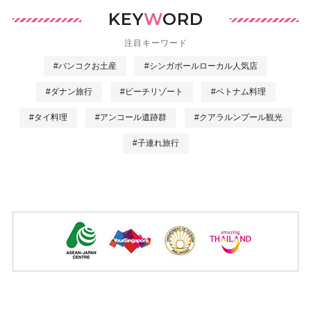
KEY
W
ORD
注目キーワード
#バンコクお土産
#シンガポールローカル人気店
#ダナン旅行
#ビーチリゾート
#ベトナム料理
#タイ料理
#アンコール遺跡群
#クアラルンプール観光
#子連れ旅行