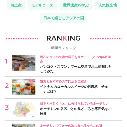
お土産
モデルコース
世界遺産を学ぶ
人気観光地
日本で楽しむアジアの国
RAN
K
ING
週間ランキング
現在のタイの空港の様子をリポート（2022年4月時
点）
バンコク・スワンナプーム空港でお土産探しを
してみた
魅力とおすすめの専門店をご紹介
ベトナムのローカルスイーツの代表格「チェ
ー」とは？
日本と同じく「区」に分けられているホーチミン
ホーチミンの各区ごとの見どころと雰囲気をご
紹介
ホーチミンでフォーの次に食べるならこの麺！