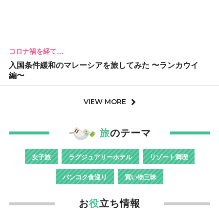
コロナ禍を経て…
入国条件緩和のマレーシアを旅してみた 〜ランカウイ
編〜
VIEW MORE
旅
のテーマ
女子旅
ラグジュアリーホテル
リゾート満喫
バンコク食巡り
買い物三昧
お
役
立ち情報