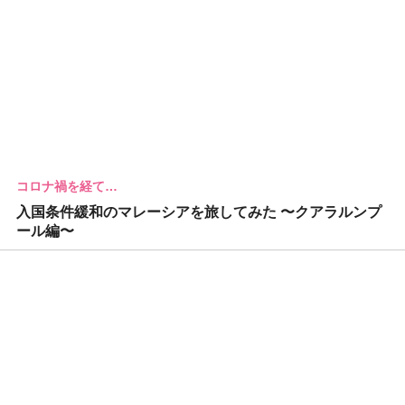
コロナ禍を経て…
入国条件緩和のマレーシアを旅してみた 〜クアラルンプ
ール編〜