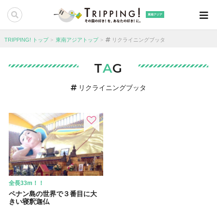
東南アジア
TRIPPING! トップ
東南アジアトップ
リクライニングブッタ
T
A
G
リクライニングブッタ
全長33m！！
ペナン島の世界で３番目に大
きい寝釈迦仏