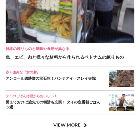
日本の練りものと風味や食感が異なる
魚、エビ、肉と様々な材料から作られるベトナムの練りもの
赤く優美な『女の砦』
アンコール遺跡群の宝石箱！バンテアイ・スレイ寺院
タイのごはんは朝からおいしい！
覚えておけば旅先での朝活も充実！ タイの定番朝ごはん
５選
VIEW MORE