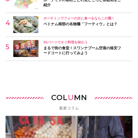
ホーチミンの各区ごとの見どころと雰囲気をご
紹介
ホーチミンでフォーの次に食べるならこの麺！
ベトナム南部の名物麺「フーティウ」とは？
50バーツでタイ料理を味わう
まるで街の食堂！スワンナプーム空港の格安フ
ードコートに行ってみよう
COL
U
MN
最新コラム