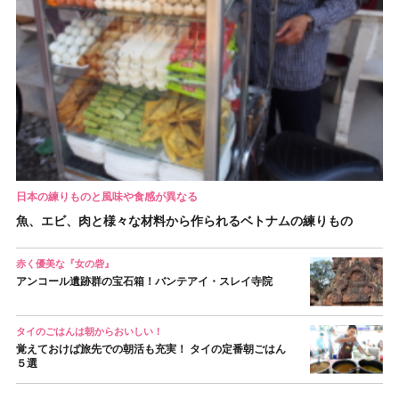
日本の練りものと風味や食感が異なる
魚、エビ、肉と様々な材料から作られるベトナムの練りもの
赤く優美な『女の砦』
アンコール遺跡群の宝石箱！バンテアイ・スレイ寺院
タイのごはんは朝からおいしい！
覚えておけば旅先での朝活も充実！ タイの定番朝ごはん
５選