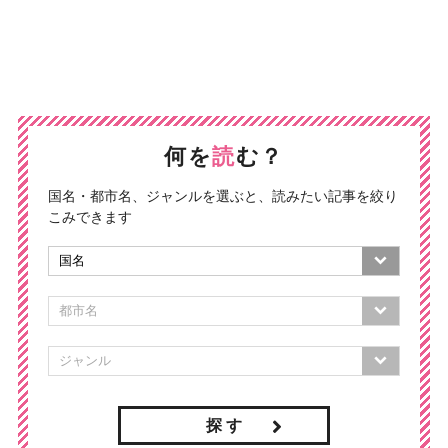
何を
読
む？
国名・都市名、ジャンルを選ぶと、読みたい記事を絞り
こみできます
探 す