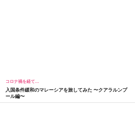
コロナ禍を経て…
入国条件緩和のマレーシアを旅してみた 〜クアラルンプ
ール編〜