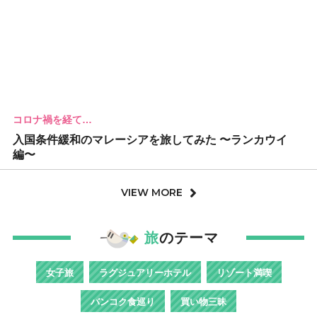
コロナ禍を経て…
入国条件緩和のマレーシアを旅してみた 〜ランカウイ
編〜
VIEW MORE
旅
のテーマ
女子旅
ラグジュアリーホテル
リゾート満喫
バンコク食巡り
買い物三昧