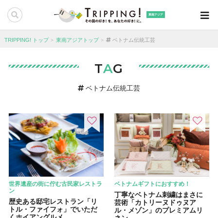
東南アジア
TRIPPING! トップ
東南アジアトップ
ベトナム伝統工芸
T
A
G
ベトナム伝統工芸
世界遺産の街に佇む古民家レストラ
ベトナムギフトにおすすめ！
ン
丁寧なベトナム刺繍はまさに
歴史ある邸宅レストラン「リ
芸術「カトリーヌドゥヌア
トル・ファイフォ」でいただ
ル・メゾン」のプレミアムリ
くホイアングルメ