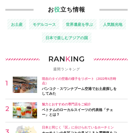
お
役
立ち情報
お土産
モデルコース
世界遺産を学ぶ
人気観光地
日本で楽しむアジアの国
RAN
K
ING
週間ランキング
現在のタイの空港の様子をリポート（2022年4月時
点）
バンコク・スワンナプーム空港でお土産探しを
してみた
魅力とおすすめの専門店をご紹介
ベトナムのローカルスイーツの代表格「チェ
ー」とは？
日本と同じく「区」に分けられているホーチミン