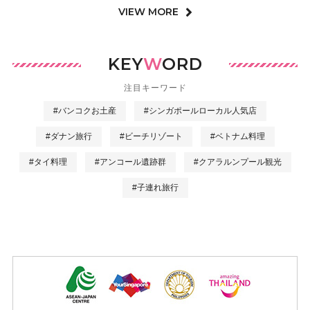
VIEW MORE
KEY
W
ORD
注目キーワード
#バンコクお土産
#シンガポールローカル人気店
#ダナン旅行
#ビーチリゾート
#ベトナム料理
#タイ料理
#アンコール遺跡群
#クアラルンプール観光
#子連れ旅行