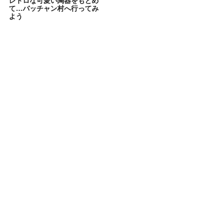
レトロな可愛い陶器をもとめ
て…バッチャン村へ行ってみ
よう