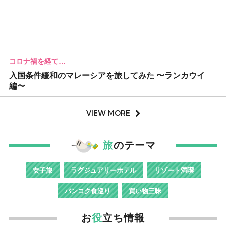
コロナ禍を経て…
入国条件緩和のマレーシアを旅してみた 〜ランカウイ
編〜
VIEW MORE
旅
のテーマ
女子旅
ラグジュアリーホテル
リゾート満喫
バンコク食巡り
買い物三昧
お
役
立ち情報