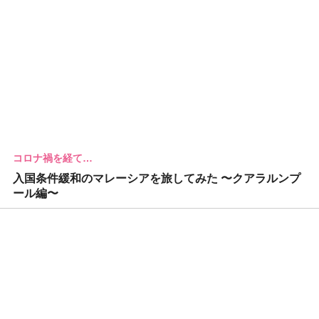
コロナ禍を経て…
入国条件緩和のマレーシアを旅してみた 〜クアラルンプ
ール編〜