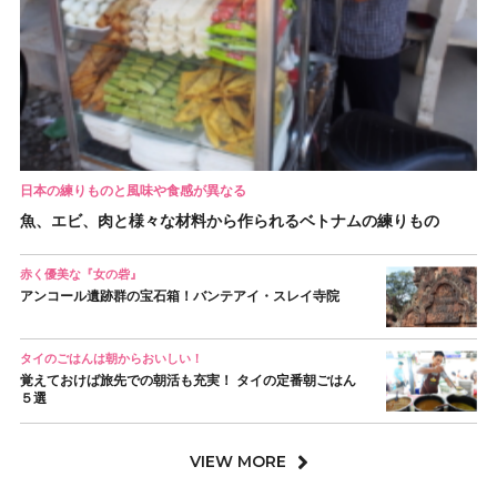
日本の練りものと風味や食感が異なる
魚、エビ、肉と様々な材料から作られるベトナムの練りもの
赤く優美な『女の砦』
アンコール遺跡群の宝石箱！バンテアイ・スレイ寺院
タイのごはんは朝からおいしい！
覚えておけば旅先での朝活も充実！ タイの定番朝ごはん
５選
VIEW MORE