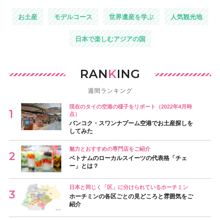
お土産
モデルコース
世界遺産を学ぶ
人気観光地
日本で楽しむアジアの国
RAN
K
ING
週間ランキング
現在のタイの空港の様子をリポート（2022年4月時
点）
バンコク・スワンナプーム空港でお土産探しを
してみた
魅力とおすすめの専門店をご紹介
ベトナムのローカルスイーツの代表格「チェ
ー」とは？
日本と同じく「区」に分けられているホーチミン
ホーチミンの各区ごとの見どころと雰囲気をご
紹介