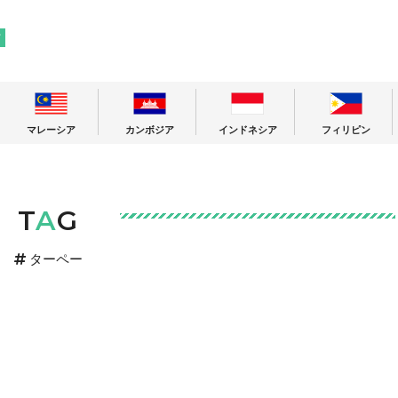
! 東南アジアの今が分かる旅の情報サイト
ア
マレーシア
カンボジア
インドネシア
フィリピン
T
A
G
ターペー