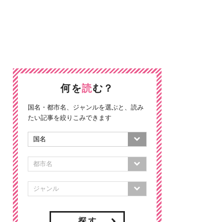
何を
読
む？
国名・都市名、ジャンルを選ぶと、読み
たい記事を絞りこみできます
探 す