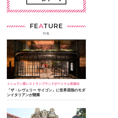
FE
A
TURE
特集
ミシュラン星レストランブランドがベトナム初進出
「ザ・レヴェリー サイゴン」に世界屈指のモダ
ンイタリアンが開業