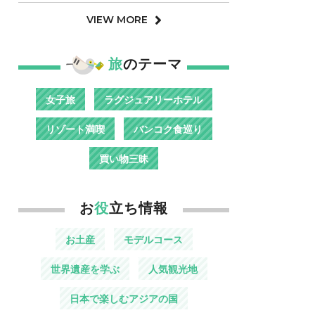
VIEW MORE
旅
のテーマ
女子旅
ラグジュアリーホテル
リゾート満喫
バンコク食巡り
買い物三昧
お
役
立ち情報
お土産
モデルコース
世界遺産を学ぶ
人気観光地
日本で楽しむアジアの国