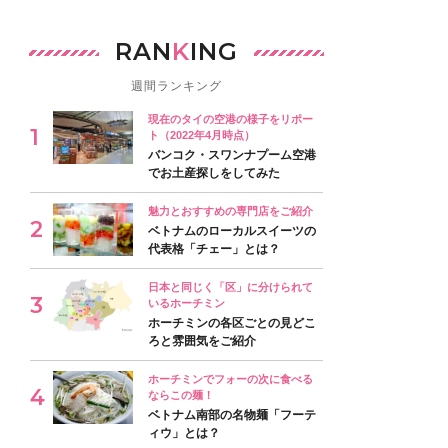
RAN
K
ING
週間ランキング
現在のタイの空港の様子をリポー
ト（2022年4月時点）
バンコク・スワンナプーム空港
でお土産探しをしてみた
魅力とおすすめの専門店をご紹介
ベトナムのローカルスイーツの
代表格「チェー」とは？
日本と同じく「区」に分けられて
いるホーチミン
ホーチミンの各区ごとの見どこ
ろと雰囲気をご紹介
ホーチミンでフォーの次に食べる
ならこの麺！
ベトナム南部の名物麺「フーテ
ィウ」とは？