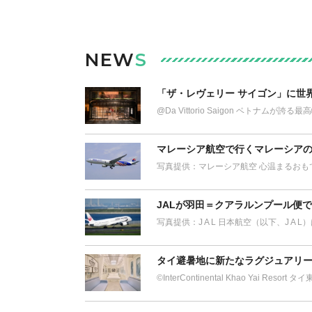
NEW
S
「ザ・レヴェリー サイゴン」に世
@Da Vittorio Saigon ベトナム
マレーシア航空で行くマレーシアの
写真提供：マレーシア航空 心温まるおも
JALが羽田＝クアラルンプール便
写真提供：J A L 日本航空（以下、J A 
タイ避暑地に新たなラグジュアリー
©︎InterContinental Khao Yai Res