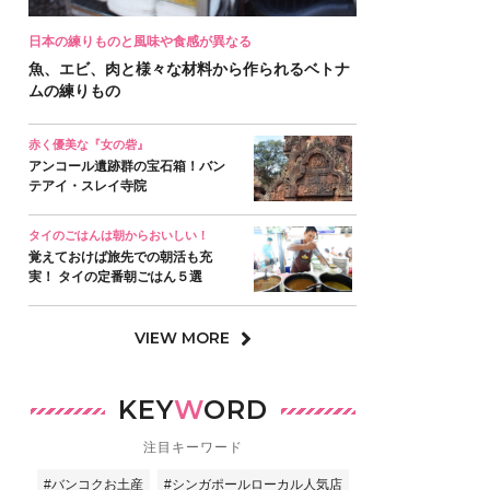
日本の練りものと風味や食感が異なる
魚、エビ、肉と様々な材料から作られるベトナ
ムの練りもの
赤く優美な『女の砦』
アンコール遺跡群の宝石箱！バン
テアイ・スレイ寺院
タイのごはんは朝からおいしい！
覚えておけば旅先での朝活も充
実！ タイの定番朝ごはん５選
VIEW MORE
KEY
W
ORD
注目キーワード
#バンコクお土産
#シンガポールローカル人気店