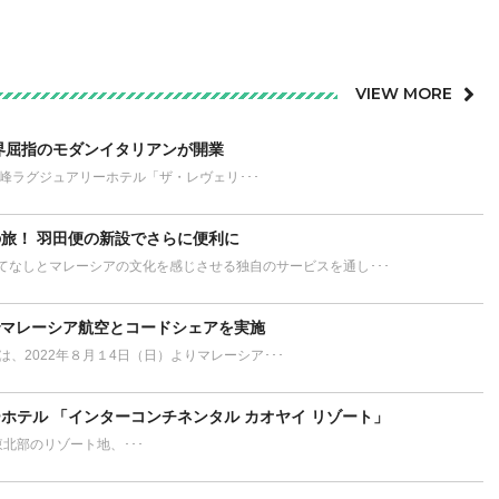
VIEW MORE
界屈指のモダンイタリアンが開業
が誇る最高峰ラグジュアリーホテル「ザ・レヴェリ･･･
旅！ 羽田便の新設でさらに便利に
てなしとマレーシアの文化を感じさせる独自のサービスを通し･･･
でマレーシア航空とコードシェアを実施
L）は、2022年８月１4日（日）よりマレーシア･･･
ホテル 「インターコンチネンタル カオヤイ リゾート」
ort タイ東北部のリゾート地、･･･