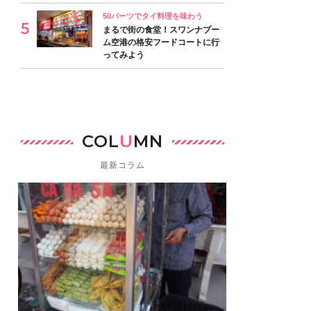
50バーツでタイ料理を味わう
まるで街の食堂！スワンナプー
ム空港の格安フードコートに行
ってみよう
COL
U
MN
最新コラム