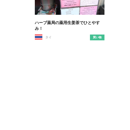
ハーブ薬局の薬用生姜茶でひとやす
み！
タイ
買い物