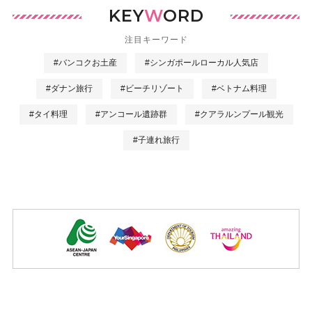
KEY
W
ORD
注目キーワード
#バンコクお土産
#シンガポールローカル人気店
#ダナン旅行
#ビーチリゾート
#ベトナム料理
#タイ料理
#アンコール遺跡群
#クアラルンプール観光
#子連れ旅行