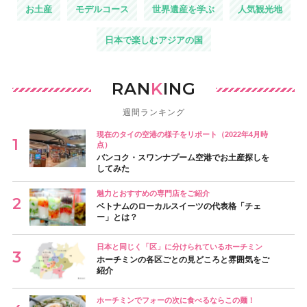
お土産
モデルコース
世界遺産を学ぶ
人気観光地
日本で楽しむアジアの国
RAN
K
ING
週間ランキング
現在のタイの空港の様子をリポート（2022年4月時
点）
バンコク・スワンナプーム空港でお土産探しを
してみた
魅力とおすすめの専門店をご紹介
ベトナムのローカルスイーツの代表格「チェ
ー」とは？
日本と同じく「区」に分けられているホーチミン
ホーチミンの各区ごとの見どころと雰囲気をご
紹介
ホーチミンでフォーの次に食べるならこの麺！