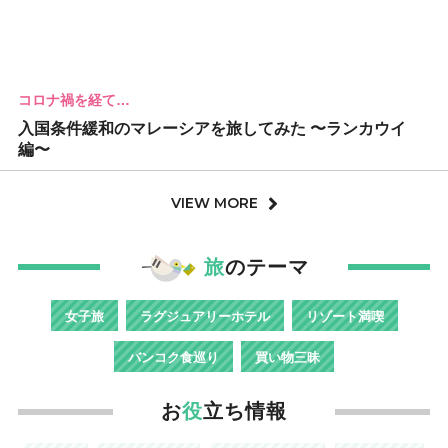
コロナ禍を経て…
入国条件緩和のマレーシアを旅してみた 〜ランカウイ
編〜
VIEW MORE
旅
のテーマ
女子旅
ラグジュアリーホテル
リゾート満喫
バンコク食巡り
買い物三昧
お
役
立ち情報