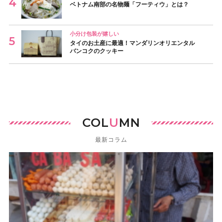
ベトナム南部の名物麺「フーティウ」とは？
小分け包装が嬉しい
タイのお土産に最適！マンダリンオリエンタル
バンコクのクッキー
COL
U
MN
最新コラム