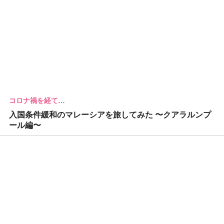
コロナ禍を経て…
入国条件緩和のマレーシアを旅してみた 〜クアラルンプ
ール編〜