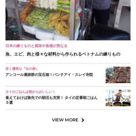
日本の練りものと風味や食感が異なる
魚、エビ、肉と様々な材料から作られるベトナムの練りもの
赤く優美な『女の砦』
アンコール遺跡群の宝石箱！バンテアイ・スレイ寺院
タイのごはんは朝からおいしい！
覚えておけば旅先での朝活も充実！ タイの定番朝ごはん
５選
VIEW MORE