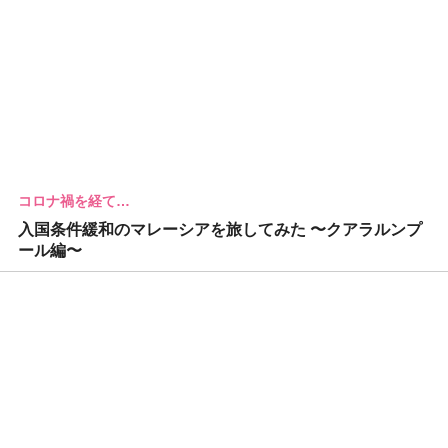
コロナ禍を経て…
入国条件緩和のマレーシアを旅してみた 〜クアラルンプ
ール編〜