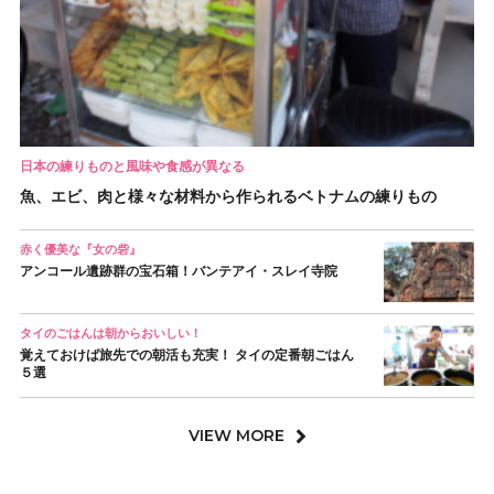
日本の練りものと風味や食感が異なる
魚、エビ、肉と様々な材料から作られるベトナムの練りもの
赤く優美な『女の砦』
アンコール遺跡群の宝石箱！バンテアイ・スレイ寺院
タイのごはんは朝からおいしい！
覚えておけば旅先での朝活も充実！ タイの定番朝ごはん
５選
VIEW MORE