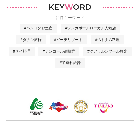
KEY
W
ORD
注目キーワード
#バンコクお土産
#シンガポールローカル人気店
#ダナン旅行
#ビーチリゾート
#ベトナム料理
#タイ料理
#アンコール遺跡群
#クアラルンプール観光
#子連れ旅行