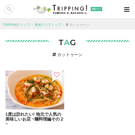
東南アジア
TRIPPING! トップ
東南アジアトップ
カットゥーン
T
A
G
カットゥーン
1度は訪れたい! 地元で人気の
美味しいお店 ~麺料理編その２
~