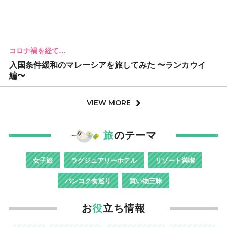
コロナ禍を経て…
入国条件緩和のマレーシアを旅してみた 〜ランカウイ
編〜
VIEW MORE
旅
のテーマ
女子旅
ラグジュアリーホテル
リゾート満喫
バンコク食巡り
買い物三昧
お
役
立ち情報