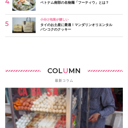
ベトナム南部の名物麺「フーティウ」とは？
小分け包装が嬉しい
タイのお土産に最適！マンダリンオリエンタル
バンコクのクッキー
COL
U
MN
最新コラム