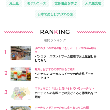
お土産
モデルコース
世界遺産を学ぶ
人気観光地
日本で楽しむアジアの国
RAN
K
ING
週間ランキング
現在のタイの空港の様子をリポート（2022年4月時
点）
バンコク・スワンナプーム空港でお土産探しを
してみた
魅力とおすすめの専門店をご紹介
ベトナムのローカルスイーツの代表格「チェ
ー」とは？
日本と同じく「区」に分けられているホーチミン
ホーチミンの各区ごとの見どころと雰囲気をご
紹介
ホーチミンでフォーの次に食べるならこの麺！