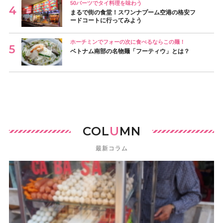
50バーツでタイ料理を味わう
まるで街の食堂！スワンナプーム空港の格安フ
ードコートに行ってみよう
ホーチミンでフォーの次に食べるならこの麺！
ベトナム南部の名物麺「フーティウ」とは？
COL
U
MN
最新コラム