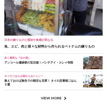
日本の練りものと風味や食感が異なる
魚、エビ、肉と様々な材料から作られるベトナムの練りもの
赤く優美な『女の砦』
アンコール遺跡群の宝石箱！バンテアイ・スレイ寺院
タイのごはんは朝からおいしい！
覚えておけば旅先での朝活も充実！ タイの定番朝ごはん
５選
VIEW MORE