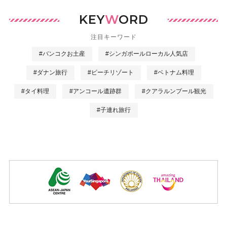
KEY
W
ORD
注目キーワード
#バンコクお土産
#シンガポールローカル人気店
#ダナン旅行
#ビーチリゾート
#ベトナム料理
#タイ料理
#アンコール遺跡群
#クアラルンプール観光
#子連れ旅行