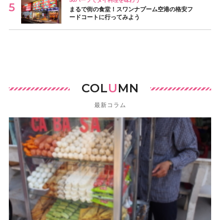
50バーツでタイ料理を味わう
まるで街の食堂！スワンナプーム空港の格安フ
ードコートに行ってみよう
COL
U
MN
最新コラム