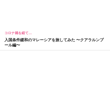
コロナ禍を経て…
入国条件緩和のマレーシアを旅してみた 〜クアラルンプ
ール編〜