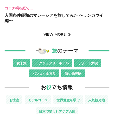
コロナ禍を経て…
入国条件緩和のマレーシアを旅してみた 〜ランカウイ
編〜
VIEW MORE
旅
のテーマ
女子旅
ラグジュアリーホテル
リゾート満喫
バンコク食巡り
買い物三昧
お
役
立ち情報
お土産
モデルコース
世界遺産を学ぶ
人気観光地
日本で楽しむアジアの国