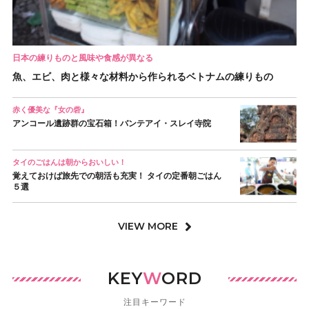
日本の練りものと風味や食感が異なる
魚、エビ、肉と様々な材料から作られるベトナムの練りもの
赤く優美な『女の砦』
アンコール遺跡群の宝石箱！バンテアイ・スレイ寺院
タイのごはんは朝からおいしい！
覚えておけば旅先での朝活も充実！ タイの定番朝ごはん
５選
VIEW MORE
KEY
W
ORD
注目キーワード