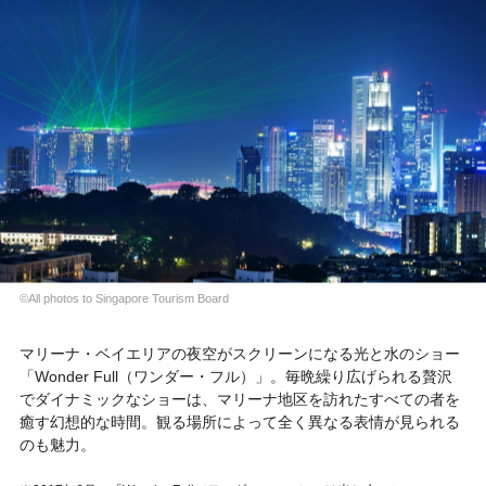
©All photos to Singapore Tourism Board
マリーナ・ベイエリアの夜空がスクリーンになる光と水のショー
「
Wonder Full（ワンダー・フル）
」。毎晩繰り広げられる贅沢
でダイナミックなショーは、マリーナ地区を訪れたすべての者を
癒す幻想的な時間。観る場所によって全く異なる表情が見られる
のも魅力。