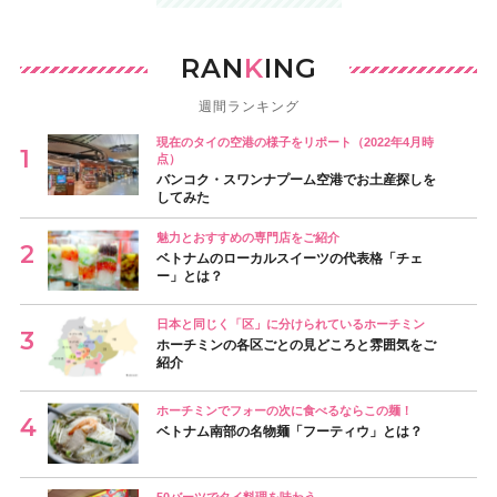
RAN
K
ING
週間ランキング
現在のタイの空港の様子をリポート（2022年4月時
点）
バンコク・スワンナプーム空港でお土産探しを
してみた
魅力とおすすめの専門店をご紹介
ベトナムのローカルスイーツの代表格「チェ
ー」とは？
日本と同じく「区」に分けられているホーチミン
ホーチミンの各区ごとの見どころと雰囲気をご
紹介
ホーチミンでフォーの次に食べるならこの麺！
ベトナム南部の名物麺「フーティウ」とは？