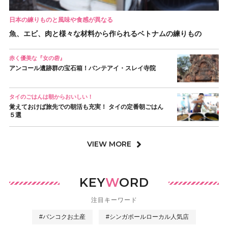
日本の練りものと風味や食感が異なる
魚、エビ、肉と様々な材料から作られるベトナムの練りもの
赤く優美な『女の砦』
アンコール遺跡群の宝石箱！バンテアイ・スレイ寺院
タイのごはんは朝からおいしい！
覚えておけば旅先での朝活も充実！ タイの定番朝ごはん
５選
VIEW MORE
KEY
W
ORD
注目キーワード
#バンコクお土産
#シンガポールローカル人気店