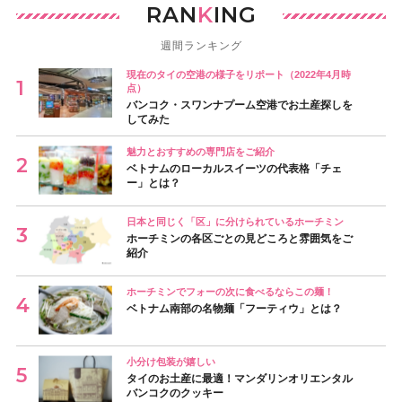
RAN
K
ING
週間ランキング
現在のタイの空港の様子をリポート（2022年4月時
点）
バンコク・スワンナプーム空港でお土産探しを
してみた
魅力とおすすめの専門店をご紹介
ベトナムのローカルスイーツの代表格「チェ
ー」とは？
日本と同じく「区」に分けられているホーチミン
ホーチミンの各区ごとの見どころと雰囲気をご
紹介
ホーチミンでフォーの次に食べるならこの麺！
ベトナム南部の名物麺「フーティウ」とは？
小分け包装が嬉しい
タイのお土産に最適！マンダリンオリエンタル
バンコクのクッキー