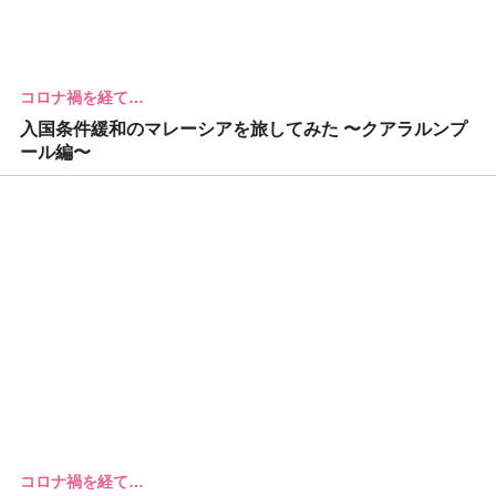
コロナ禍を経て…
入国条件緩和のマレーシアを旅してみた 〜クアラルンプ
ール編〜
コロナ禍を経て…