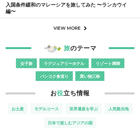
入国条件緩和のマレーシアを旅してみた 〜ランカウイ
編〜
VIEW MORE
旅
のテーマ
女子旅
ラグジュアリーホテル
リゾート満喫
バンコク食巡り
買い物三昧
お
役
立ち情報
お土産
モデルコース
世界遺産を学ぶ
人気観光地
日本で楽しむアジアの国