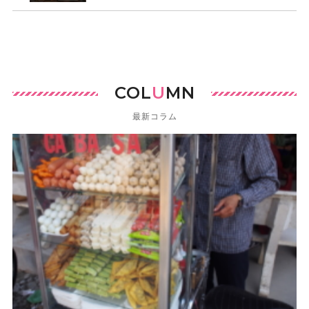
COL
U
MN
最新コラム