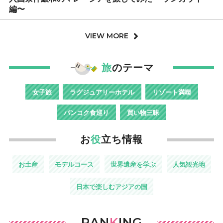
編〜
VIEW MORE
旅
のテーマ
女子旅
ラグジュアリーホテル
リゾート満喫
バンコク食巡り
買い物三昧
お
役
立ち情報
お土産
モデルコース
世界遺産を学ぶ
人気観光地
日本で楽しむアジアの国
RAN
K
ING