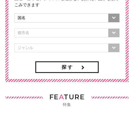
こみできます
探 す
FE
A
TURE
特集