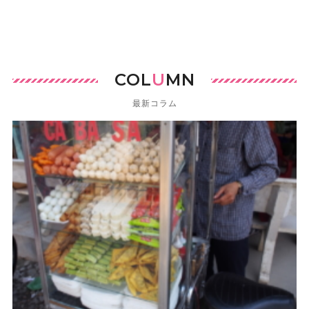
COL
U
MN
最新コラム