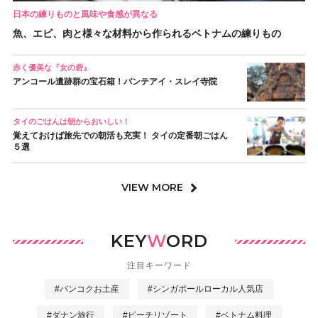
日本の練りものと風味や食感が異なる
魚、エビ、肉と様々な材料から作られるベトナムの練りもの
赤く優美な『女の砦』
アンコール遺跡群の宝石箱！バンテアイ・スレイ寺院
タイのごはんは朝からおいしい！
覚えておけば旅先での朝活も充実！ タイの定番朝ごはん
５選
VIEW MORE
KEY
W
ORD
注目キーワード
#バンコクお土産
#シンガポールローカル人気店
#ダナン旅行
#ビーチリゾート
#ベトナム料理