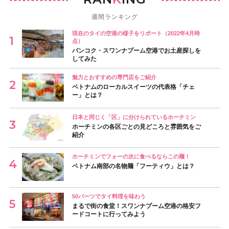
週間ランキング
現在のタイの空港の様子をリポート（2022年4月時
点）
バンコク・スワンナプーム空港でお土産探しを
してみた
魅力とおすすめの専門店をご紹介
ベトナムのローカルスイーツの代表格「チェ
ー」とは？
日本と同じく「区」に分けられているホーチミン
ホーチミンの各区ごとの見どころと雰囲気をご
紹介
ホーチミンでフォーの次に食べるならこの麺！
ベトナム南部の名物麺「フーティウ」とは？
50バーツでタイ料理を味わう
まるで街の食堂！スワンナプーム空港の格安フ
ードコートに行ってみよう