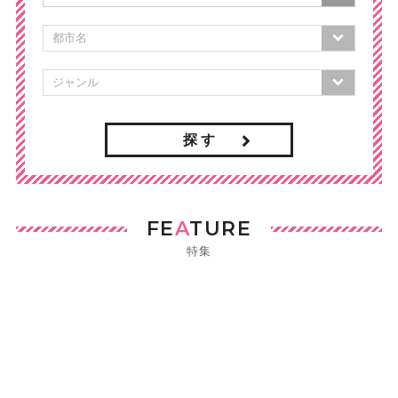
探 す
FE
A
TURE
特集