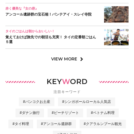
赤く優美な『女の砦』
アンコール遺跡群の宝石箱！バンテアイ・スレイ寺院
タイのごはんは朝からおいしい！
覚えておけば旅先での朝活も充実！ タイの定番朝ごはん
５選
VIEW MORE
KEY
W
ORD
注目キーワード
#バンコクお土産
#シンガポールローカル人気店
#ダナン旅行
#ビーチリゾート
#ベトナム料理
#タイ料理
#アンコール遺跡群
#クアラルンプール観光