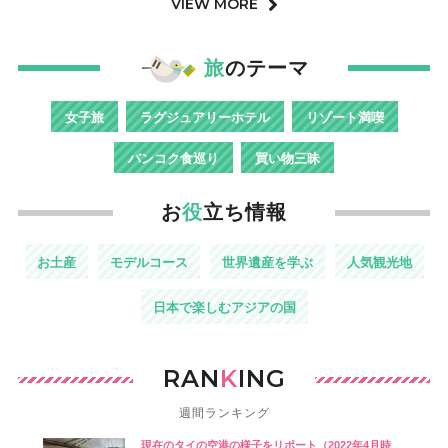
VIEW MORE
旅
のテーマ
女子旅
ラグジュアリーホテル
リゾート満喫
バンコク食巡り
買い物三昧
お
役
立ち情報
お土産
モデルコース
世界遺産を学ぶ
人気観光地
日本で楽しむアジアの国
RAN
K
ING
週間ランキング
現在のタイの空港の様子をリポート（2022年4月時