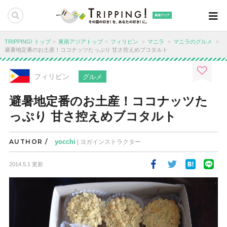
東南アジア
TRIPPING! トップ
東南アジアトップ
フィリピン
マニラ
マニラのグルメ
避暑地定番のお土産！ココナッツたっぷり 甘さ控えめブコタルト
フィリピン
グルメ
避暑地定番のお土産！ココナッツた
っぷり 甘さ控えめブコタルト
AUTHOR /
yocchi
| ヨガインストラクター
2014.5.1 更新