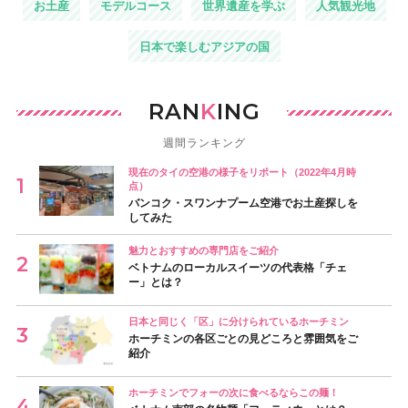
お土産
モデルコース
世界遺産を学ぶ
人気観光地
日本で楽しむアジアの国
RAN
K
ING
週間ランキング
現在のタイの空港の様子をリポート（2022年4月時
点）
バンコク・スワンナプーム空港でお土産探しを
してみた
魅力とおすすめの専門店をご紹介
ベトナムのローカルスイーツの代表格「チェ
ー」とは？
日本と同じく「区」に分けられているホーチミン
ホーチミンの各区ごとの見どころと雰囲気をご
紹介
ホーチミンでフォーの次に食べるならこの麺！