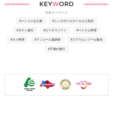
KEY
W
ORD
注目キーワード
#バンコクお土産
#シンガポールローカル人気店
#ダナン旅行
#ビーチリゾート
#ベトナム料理
#タイ料理
#アンコール遺跡群
#クアラルンプール観光
#子連れ旅行