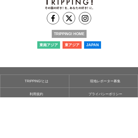
TRIPPING! HOME
東南アジア
東アジア
JAPAN
TRIPPING!とは
現地レポーター募集
利用規約
プライバシーポリシー
お問い合わせ
運営会社
＊当サイトに掲載された記事・写真・デザイン等を含む⼀切のコンテンツは、
当サイトの利用規約にて認められた場合を除き、⼀切の流用、転⽤、その他の
利用を禁⽌しています。