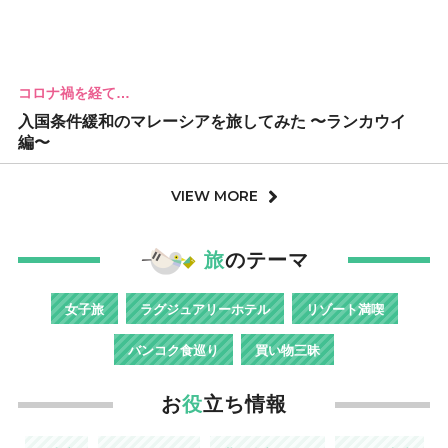
コロナ禍を経て…
入国条件緩和のマレーシアを旅してみた 〜ランカウイ
編〜
VIEW MORE
旅
のテーマ
女子旅
ラグジュアリーホテル
リゾート満喫
バンコク食巡り
買い物三昧
お
役
立ち情報