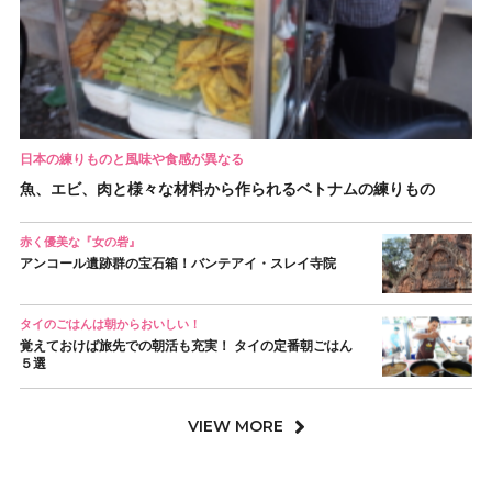
日本の練りものと風味や食感が異なる
魚、エビ、肉と様々な材料から作られるベトナムの練りもの
赤く優美な『女の砦』
アンコール遺跡群の宝石箱！バンテアイ・スレイ寺院
タイのごはんは朝からおいしい！
覚えておけば旅先での朝活も充実！ タイの定番朝ごはん
５選
VIEW MORE