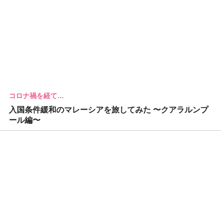
コロナ禍を経て…
入国条件緩和のマレーシアを旅してみた 〜クアラルンプ
ール編〜