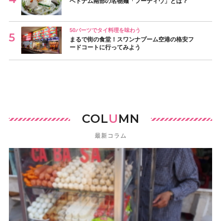
ベトナム南部の名物麺「フーティウ」とは？
50バーツでタイ料理を味わう
まるで街の食堂！スワンナプーム空港の格安フ
ードコートに行ってみよう
COL
U
MN
最新コラム