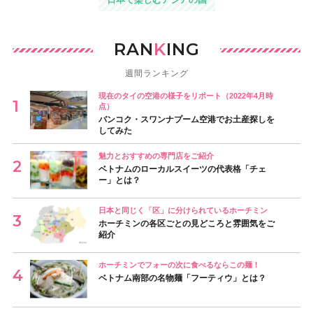
RAN
K
ING
週間ランキング
現在のタイの空港の様子をリポート（2022年4月時
点）
バンコク・スワンナプーム空港でお土産探しを
してみた
魅力とおすすめの専門店をご紹介
ベトナムのローカルスイーツの代表格「チェ
ー」とは？
日本と同じく「区」に分けられているホーチミン
ホーチミンの各区ごとの見どころと雰囲気をご
紹介
ホーチミンでフォーの次に食べるならこの麺！
ベトナム南部の名物麺「フーティウ」とは？