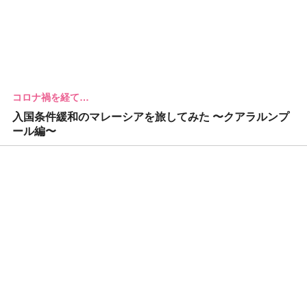
コロナ禍を経て…
入国条件緩和のマレーシアを旅してみた 〜クアラルンプ
ール編〜