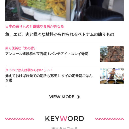
日本の練りものと風味や食感が異なる
魚、エビ、肉と様々な材料から作られるベトナムの練りもの
赤く優美な『女の砦』
アンコール遺跡群の宝石箱！バンテアイ・スレイ寺院
タイのごはんは朝からおいしい！
覚えておけば旅先での朝活も充実！ タイの定番朝ごはん
５選
VIEW MORE
KEY
W
ORD
注目キーワード