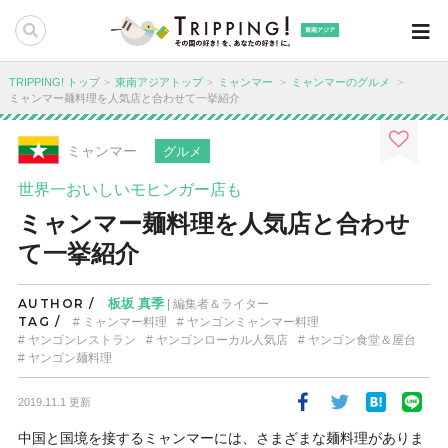
東南アジア
TRIPPING! トップ
東南アジアトップ
ミャンマー
ミャンマーのグルメ
ミャンマー麺料理を人気店と合わせて一挙紹介
ミャンマー
グルメ
世界一おいしいモヒンガー店も
ミャンマー麺料理を人気店と合わせ
て一挙紹介
AUTHOR /
板坂 真季
| 編集者＆ライター
TAG /
ミャンマー料理
ヤンゴンミャンマー料理
ヤンゴンレストラン
ヤンゴンローカル人気店
ヤンゴン食堂＆屋台
ヤンゴン麺料理
2019.11.1 更新
中国と国境を接するミャンマーには、さまざまな麺料理がありま