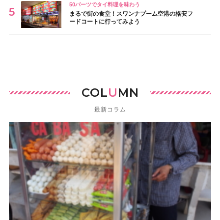
50バーツでタイ料理を味わう
まるで街の食堂！スワンナプーム空港の格安フ
ードコートに行ってみよう
COL
U
MN
最新コラム