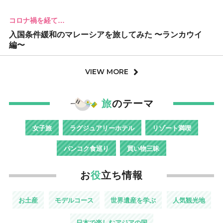
コロナ禍を経て…
入国条件緩和のマレーシアを旅してみた 〜ランカウイ
編〜
VIEW MORE
旅
のテーマ
女子旅
ラグジュアリーホテル
リゾート満喫
バンコク食巡り
買い物三昧
お
役
立ち情報
お土産
モデルコース
世界遺産を学ぶ
人気観光地
日本で楽しむアジアの国